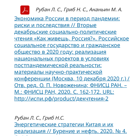
Рубан Л. С., Гриб Н. С., Ананьин М. А.
Экономика России в период пандемии:
риски и последствия // Вторые
декабрьские социально-политические
чтения «Как живешь, Россия?». Российское
социальное государство и гражданское
общество в 2020 году: реализация
национальных проектов в условиях
постпандемической реальности:
материалы научно-практической
конференции (Москва, 10 декабря 2020 г.) /
Отв. ред. О. П. Новоженина; ФНИСЦ РАН. –
М.: ФНИСЦ РАН, 2020. С. 162-172. URL:
http://испи.рф/product/декчтения-2
Рубан Л. С., Гриб Н.С.
Энергетические стратегии Китая и их
реализация // Бурение и нефть. 2020. № 4.