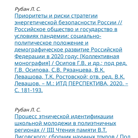
Рубан Л. С.
Приоритеты и риски стратегии
энергетической безопасности России //
Российское общество и государство в
условиях пандемии: социально-
политическое положение и
демографическое развитие Российской
Федерации в 2020 году: [Коллективная
монография] / Осипов Г.В. и др.; под ред.
Г.В. Осипова, С.В. Рязанцева, В.К.
Левашова, Т.К. Ростовской; отв. ред. В.К.
Левашов. – М.: ИТД ПЕРСПЕКТИВА, 2020. –
C. 181-193.
Рубан Л. С.
Процесс этнической идентификации
школьной молодежи в полиэтничных
регионах // IIII Чтения памяти В.Т.
Лисовского: сборник научных трудов / Под