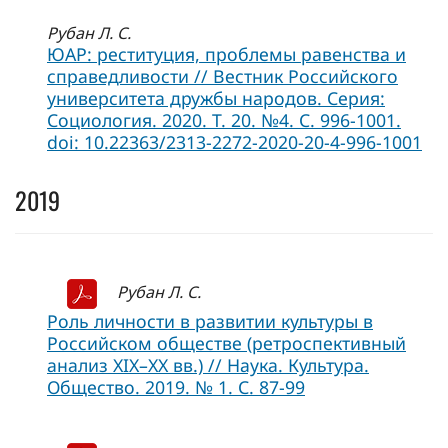
Рубан Л. С.
ЮАР: реституция, проблемы равенства и
справедливости // Вестник Российского
университета дружбы народов. Серия:
Социология. 2020. Т. 20. №4. C. 996-1001.
doi: 10.22363/2313-2272-2020-20-4-996-1001
2019
Рубан Л. С.
Роль личности в развитии культуры в
Российском обществе (ретроспективный
анализ XIX–XX вв.) // Наука. Культура.
Общество. 2019. № 1. С. 87-99