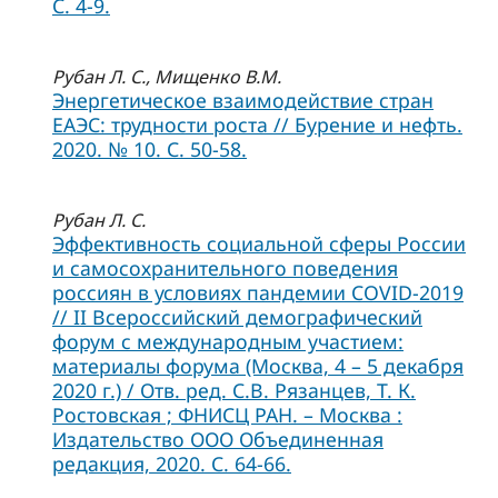
С. 4-9.
Рубан Л. С., Мищенко В.М.
Энергетическое взаимодействие стран
ЕАЭС: трудности роста // Бурение и нефть.
2020. № 10. С. 50-58.
Рубан Л. С.
Эффективность социальной сферы России
и самосохранительного поведения
россиян в условиях пандемии COVID-2019
// II Всероссийский демографический
форум с международным участием:
материалы форума (Москва, 4 – 5 декабря
2020 г.) / Отв. ред. С.В. Рязанцев, Т. К.
Ростовская ; ФНИСЦ РАН. – Москва :
Издательство ООО Объединенная
редакция, 2020. С. 64-66.