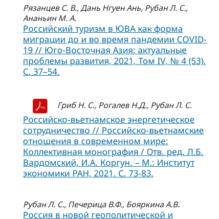
Рязанцев С. В., Дань Нгуен Ань, Рубан Л. С.,
Ананьин М. А.
Российский туризм в ЮВА как форма
миграции до и во время пандемии COVID-
19 // Юго-Восточная Азия: актуальные
проблемы развития, 2021, Том IV, № 4 (53).
С. 37–54.
Гриб Н. С., Рогалев Н.Д., Рубан Л. С.
Российско-вьетнамское энергетическое
сотрудничество // Российско-вьетнамские
отношения в современном мире:
Коллективная монография / Отв. ред. Л.Б.
Вардомский, И.А. Коргун. – М.: Институт
экономики РАН, 2021. С. 73-83.
Рубан Л. С., Печерица В.Ф., Бояркина А.В.
Россия в новой геополитической и