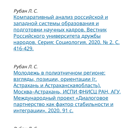
Рубан Л. С.
Компаративный анализ российской и
западной системы образования и
подготовки научных кадров. Вестник
Российского университета дружбы
народов. Серия: Социология. 2020. № 2. С.
416-429.
Рубан Л. С.
Молодежь в полиэтничном регионе:
взгляды, позиции, ориентации (г.
Астрахань и Астраханскаяобласть).
Москва–Астрахань, ИСПИ ФНИСЦ РАН, АГУ,
Международный проект «Диалоговое
партнерство как фактор стабильности и
интеграции». 2020. 91 с.