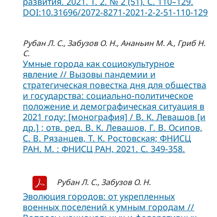
развития. 2021. Т. 2. № 2 (51). С. 110–129.
DOI:10.31696/2072-8271-2021-2-2-51-110-129
Рубан Л. С., Забузов О. Н., Ананьин М. А., Гриб Н.
С.
Умные города как социокультурное
явление // Вызовы пандемии и
стратегическая повестка дня для общества
и государства: социально-политическое
положение и демографическая ситуация в
2021 году: [монография] / В. К. Левашов [и
др.] ; отв. ред. В. К. Левашов, Г. В. Осипов,
С. В. Рязанцев, Т. К. Ростовская; ФНИСЦ
РАН. М. : ФНИСЦ РАН, 2021. С. 349-358.
Рубан Л. С., Забузов О. Н.
Эволюция городов: от укрепленных
военных поселений к умным городам //