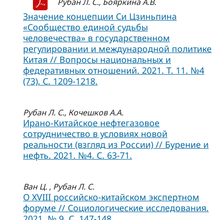
Рубан Л. С., Бояркина А.В.
Значение концепции Си Цзиньпина
«Сообщество единой судьбы
человечества» в государственном
регулировании и международной политике
Китая // Вопросы национальных и
федеративных отношений. 2021. Т. 11. №4
(73). С. 1209-1218.
Рубан Л. С., Кочешков А.А.
Ирано-Китайское нефтегазовое
сотрудничество в условиях новой
реальности (взгляд из России) // Бурение и
нефть. 2021. №4. С. 63-71.
Ван Ц. , Рубан Л. С.
О XVIII российско-китайском экспертном
форуме // Социологические исследования.
2021. № 9, C. 147-148