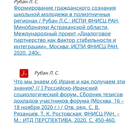
Рубан Л. С.
Формирование гражданского сознания
школьной молодежи в полиэтничных
регионах / Рубан Л.С.; ИСПИ ФНИСЦ РАН,
Минобрнауки Астраханской области,
Международный проект «Диалоговое
партнерство как фактор стабильности и
интеграции». Москва: ИСПИ ФНИСЦ РАН,
2020. 240с.
Рубан Л. С.
Что мы знаем об Иране и как получаем эти
знания? // I Российско-Иранский
социологический форум. Сборник тезисов
докладов участников форума (Москва, 16 –
18 ноября 2020 г.) / Отв. ред. С. В.
Рязанцев, Т. К. Ростовская; ФНИСЦ РАН. –
М.: ИТД ПЕРСПЕКТИВА, 2020. С. 450-460.