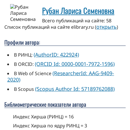
Рубан Лариса Семеновна
Всего публикаций на сайте: 58
открыть
Cписок публикаций на сайте elibrary.ru (
)
Профили автора:
(AuthorID: 422924)
В РИНЦ:
(ORCID Id: 0000-0001-7972-1596)
В ORCID:
(ResearcherId: AAG-9409-
В Web of Science
2020)
(Scopus Author Id: 57189762088)
В Scopus
Библиометрические показатели автора
Индекс Хирша (РИНЦ) = 16
Индекс Хирша по ядру РИНЦ = 3