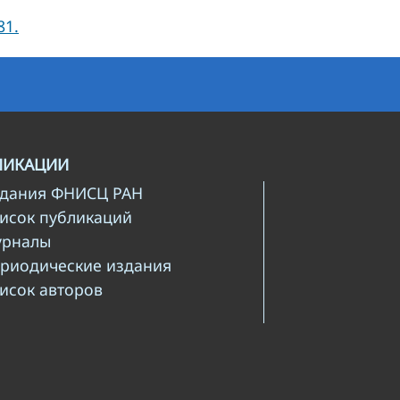
81.
ЛИКАЦИИ
здания ФНИСЦ РАН
писок публикаций
урналы
ериодические издания
писок авторов