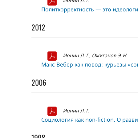
Ионин Л. Г.
Политкорректность — это идеология 
2012
Ионин Л. Г., Ожиганов Э. Н.
Макс Вебер как повод: курьезы «со
2006
Ионин Л. Г.
Социология как non-fiction. О разв
1998