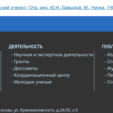
кий очерк) / Отв. ред. Ю.Н. Давыдов. М.: Наука, 19
ДЕЯТЕЛЬНОСТЬ
ПУБ
- Научная и экспертная деятельность
- И
- Гранты
- С
- Диссоветы
- Ж
- Координационный центр
- П
- Молодые ученые
- С
Москва, ул. Кржижановского, д.24/35, к.5