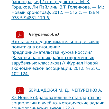
[монография] / отв. редакторы: М. К.
Горшков, Ли Пэйлинь, З.Т. Голенкова. — М.:
Новый хронограф, 2012. — 512 с. — ISBN
978-5-94881-179-6.
Чепуренко А. Ю.
Что такое предпринимательство, и какая
политика в отношении
предпринимательства нужна России?
(Заметки на полях работ современных
зарубежных классиков) // Журнал Новой
экономической ассоциации. 2012. № 2. С.
102-124.
БЕРШАДСКАЯ М. Д., ЧЕПУРЕНКО А.
Ю. Новые образовательные стандарты по
социологии и учебно-методические задачи
социологических вузов 122 //