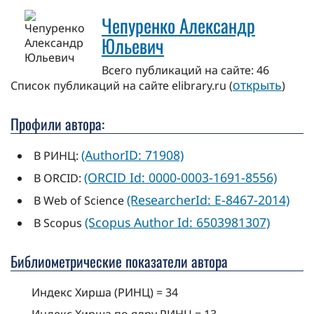
Чепуренко Александр
Юльевич
Всего публикаций на сайте: 46
открыть
Cписок публикаций на сайте elibrary.ru (
)
Профили автора:
(AuthorID: 71908)
В РИНЦ:
(ORCID Id: 0000-0003-1691-8556)
В ORCID:
(ResearcherId: E-8467-2014)
В Web of Science
(Scopus Author Id: 6503981307)
В Scopus
Библиометрические показатели автора
Индекс Хирша (РИНЦ) = 34