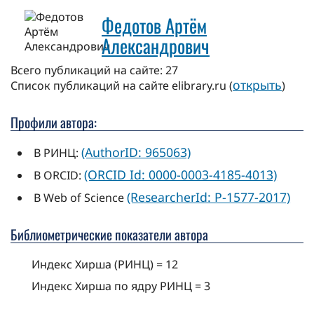
Федотов Артём
Александрович
Всего публикаций на сайте: 27
открыть
Cписок публикаций на сайте elibrary.ru (
)
Профили автора:
(AuthorID: 965063)
В РИНЦ:
(ORCID Id: 0000-0003-4185-4013)
В ORCID:
(ResearcherId: P-1577-2017)
В Web of Science
Библиометрические показатели автора
Индекс Хирша (РИНЦ) = 12
Индекс Хирша по ядру РИНЦ = 3