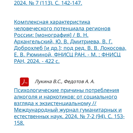
2024. № 7 (113). С. 142-147.
Комплексная характеристика
человеческого потенциала регионов
России: [монография] / В. Н.
Архангельский, Ю. В. Дмитриева, В. Г.
Доброхлеб [и др.]; под ред. В. В. Локосова,
Е. В. Рюминой, ФНИСЦ РАН. - М. : ФНИСЦ
РАН, 2024. - 422 с.
Лукина В.С., Федотов А. А.
Психологические причины потребления
алкоголя и наркотиков: от социального
взгляда к экзистенциальному //
Международный журнал гуманитарных и
естественных наук. 2024. № 7-2 (94). С. 153-
158.