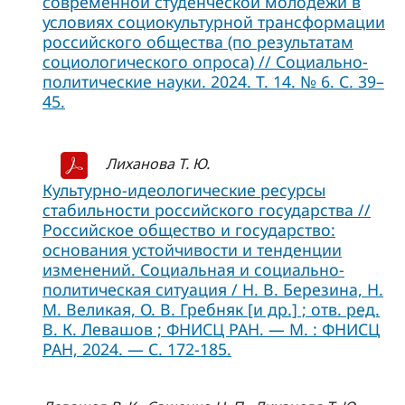
современной студенческой молодежи в
условиях социокультурной трансформации
российского общества (по результатам
социологического опроса) // Социально-
политические науки. 2024. Т. 14. № 6. С. 39–
45.
Лиханова Т. Ю.
Культурно-идеологические ресурсы
стабильности российского государства //
Российское общество и государство:
основания устойчивости и тенденции
изменений. Социальная и социально-
политическая ситуация / Н. В. Березина, Н.
М. Великая, О. В. Гребняк [и др.] ; отв. ред.
В. К. Левашов ; ФНИСЦ РАН. — М. : ФНИСЦ
РАН, 2024. — С. 172-185.