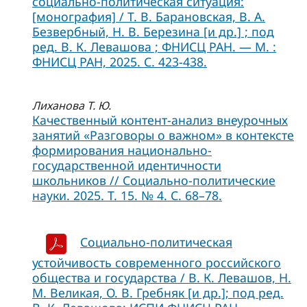
социально-политическая ситуация:
[монография] / Т. В. Барановская, В. А.
Безвербный, Н. В. Березина [и др.] ; под
ред. В. К. Левашова ; ФНИСЦ РАН. — М. :
ФНИСЦ РАН, 2025. С. 423-438.
Лиханова Т. Ю.
Качественный контент-анализ внеурочных
занятий «Разговоры о важном» в контексте
формирования национально-
государственной идентичности
школьников // Социально-политические
науки. 2025. Т. 15. № 4. С. 68–78.
Социально-политическая
устойчивость современного российского
общества и государства / В. К. Левашов, Н.
М. Великая, О. В. Гребняк [и др.]; под ред.