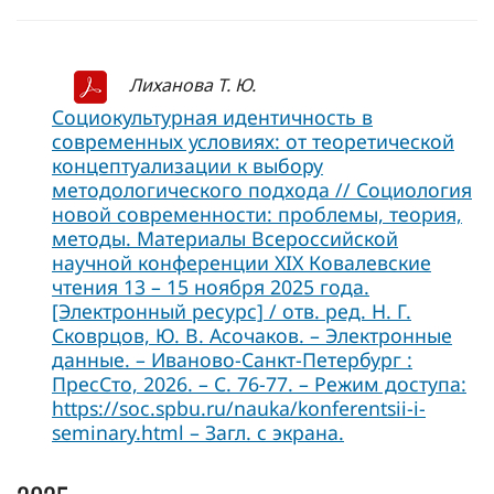
Лиханова Т. Ю.
Социокультурная идентичность в
современных условиях: от теоретической
концептуализации к выбору
методологического подхода // Социология
новой современности: проблемы, теория,
методы. Материалы Всероссийской
научной конференции XIX Ковалевские
чтения 13 – 15 ноября 2025 года.
[Электронный ресурс] / отв. ред. Н. Г.
Сковрцов, Ю. В. Асочаков. – Электронные
данные. – Иваново-Санкт-Петербург :
ПресСто, 2026. – C. 76-77. – Режим доступа:
https://soc.spbu.ru/nauka/konferentsii-i-
seminary.html – Загл. с экрана.