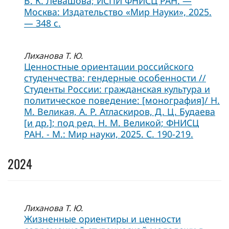
В. К. Левашова; ИСПИ ФНИСЦ РАН. —
Москва: Издательство «Мир Науки», 2025.
— 348 с.
Лиханова Т. Ю.
Ценностные ориентации российского
студенчества: гендерные особенности //
Студенты России: гражданская культура и
политическое поведение: [монография]/ Н.
М. Великая, А. Р. Атласкиров, Д. Ц. Будаева
[и др.]; под ред. Н. М. Великой; ФНИСЦ
РАН. - М.: Мир науки, 2025. С. 190-219.
2024
Лиханова Т. Ю.
Жизненные ориентиры и ценности