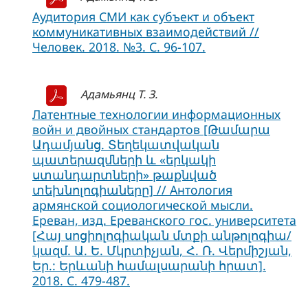
Аудитория СМИ как субъект и объект
коммуникативных взаимодействий //
Человек. 2018. №3. С. 96-107.
Адамьянц Т. З.
Латентные технологии информационных
войн и двойных стандартов [Թամարա
Ադամյանց. Տեղեկատվական
պատերազմների և «երկակի
ստանդարտների» թաքնված
տեխնոլոգիաները] // Антология
армянской социологической мысли.
Ереван, изд. Ереванского гос. университета
[Հայ սոցիոլոգիական մտքի անթոլոգիա/
կազմ. Ա. Ե. Մկրտիչյան, Հ. Ռ. Վերմիշյան,
Եր.: Երևանի համալսարանի հրատ].
2018. С. 479-487.