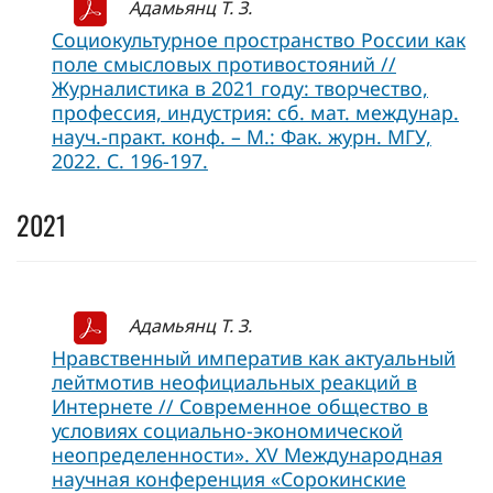
Адамьянц Т. З.
Социокультурное пространство России как
поле смысловых противостояний //
Журналистика в 2021 году: творчество,
профессия, индустрия: сб. мат. междунар.
науч.-практ. конф. – М.: Фак. журн. МГУ,
2022. С. 196-197.
2021
Адамьянц Т. З.
Нравственный императив как актуальный
лейтмотив неофициальных реакций в
Интернете // Современное общество в
условиях социально-экономической
неопределенности». XV Международная
научная конференция «Сорокинские