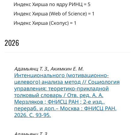
Индекс Хирша по ядру РИНЦ = 5
Индекс Хирша (Web of Science) = 1
Индекс Хирша (Скопус) = 1
2026
Адамьянц Т. З., Акимкин Е. М.
Интенционального (мотивационно-
целевого) анализа метод // Социология
управления: теоретико-прикладной
толковый словарь / Отв. ред. А. А.
Мерзляков ; ФНИСЦ РАН ; 2-е изд.,
перераб. и доп.– Москва : ФНИСЦ РАН,
2026. С. 93-95.
Адамьянц Т. З.