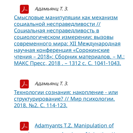
Адамьянц Т. З.
Смысловые манипуляции как механизм
социальной несправедливости //
Социальная несправедливость в
социологическом измерении: вызовы
современного мира: XII Международная
научная конференция «Сорокинские
чтения – 2018»: Сборник материалов. – М.:
МАКС Пресс, 2018 . – 1312 с. С. 1041-1043.
Адамьянц Т. З.
Технологии сознания: накопление - или
структурирование? // Мир психологии.
2018. №2. С. 114-123.
Adamyants T.Z. Manipulation of