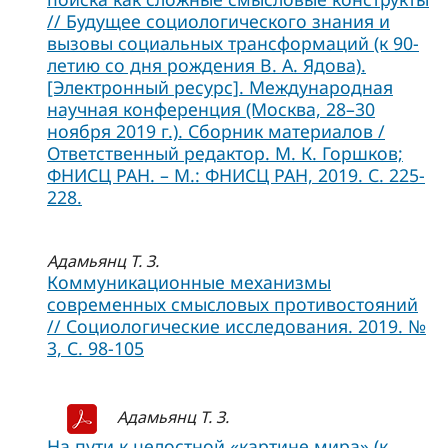
// Будущее социологического знания и
вызовы социальных трансформаций (к 90-
летию со дня рождения В. А. Ядова).
[Электронный ресурс]. Международная
научная конференция (Москва, 28–30
ноября 2019 г.). Сборник материалов /
Ответственный редактор. М. К. Горшков;
ФНИСЦ РАН. – М.: ФНИСЦ РАН, 2019. С. 225-
228.
Адамьянц Т. З.
Коммуникационные механизмы
современных смысловых противостояний
// Социологические исследования. 2019. №
3, C. 98-105
Адамьянц Т. З.
На пути к целостной «картине мира» (к