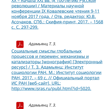
XX – начала XXI вв. (к 100-летию Русской
революции) / Материалы научной
конференции IX Ковалевские чтения 9-11
ноября 2017 года. / Отв. редактор: Ю.В.
Асочаков. СПб.: Скифия-принт, 2017. – 1568
с. С. 297-299.
Адамьянц Т. З.
Социальные смыслы глобальных
процессов и перемен: механизмы и
катализаторы [монография] [Электронный
ресурс] / Т. З. Адамьянц; Институт
социологии РАН. М.: Институт социологии
РАН, 2017. – 69 с. // Официальный портал
ИC РАН [веб-сайт]. URL:
http://www.isras.ru/publ.html?id=5020.
Адамьянц Т. З.