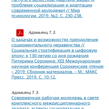
проблеме социализации и адаптации
современной молодежи) // Мир
психологии. 2019. №2. С. 230-238.
Адамьянц Т. З.
О задачах и возможностях преодоления
социоментального неравенства //
Социальная стратификация в цифровую
эпоху: к 130-летию со дня рождения
Питирима Сорокина: XIII Международная
научная конференция Сорокинские чтения
– 2019: Сборник материалов. – М.: МАКС
Пресс, 2019. С. 10-12.
Адамьянц Т. З.
Современная рабочая молодежь в свете
комплексного междисциплинарного
анализа: аспекты социализации и