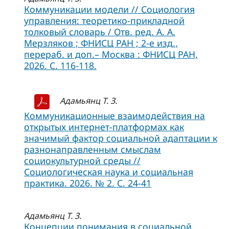
Коммуникации модели // Социология
управления: теоретико-прикладной
толковый словарь / Отв. ред. А. А.
Мерзляков ; ФНИСЦ РАН ; 2-е изд.,
перераб. и доп.– Москва : ФНИСЦ РАН,
2026. С. 116-118.
Адамьянц Т. З.
Коммуникационные взаимодействия на
открытых интернет-платформах как
значимый фактор социальной адаптации к
разнонаправленным смыслам
социокультурной среды //
Социологическая наука и социальная
практика. 2026. № 2. С. 24-41
Адамьянц Т. З.
Концепции понимания в социальной