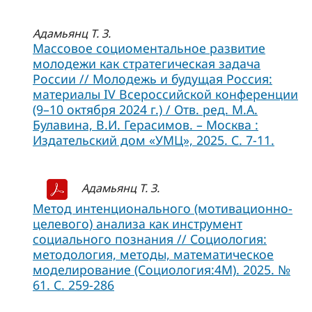
Адамьянц Т. З.
Массовое социоментальное развитие
молодежи как стратегическая задача
России // Молодежь и будущая Россия:
материалы IV Всероссийской конференции
(9–10 октября 2024 г.) / Отв. ред. М.А.
Булавина, В.И. Герасимов. – Москва :
Издательский дом «УМЦ», 2025. С. 7-11.
Адамьянц Т. З.
Метод интенционального (мотивационно-
целевого) анализа как инструмент
социального познания // Социология:
методология, методы, математическое
моделирование (Социология:4М). 2025. №
61. С. 259-286