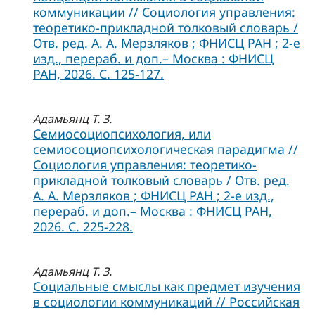
коммуникации // Социология управления:
теоретико-прикладной толковый словарь /
Отв. ред. А. А. Мерзляков ; ФНИСЦ РАН ; 2-е
изд., перераб. и доп.– Москва : ФНИСЦ
РАН, 2026. С. 125-127.
Адамьянц Т. З.
Семиосоциопсихология, или
семиосоциопсихологическая парадигма //
Социология управления: теоретико-
прикладной толковый словарь / Отв. ред.
А. А. Мерзляков ; ФНИСЦ РАН ; 2-е изд.,
перераб. и доп.– Москва : ФНИСЦ РАН,
2026. С. 225-228.
Адамьянц Т. З.
Социальные смыслы как предмет изучения
в социологии коммуникаций // Российская