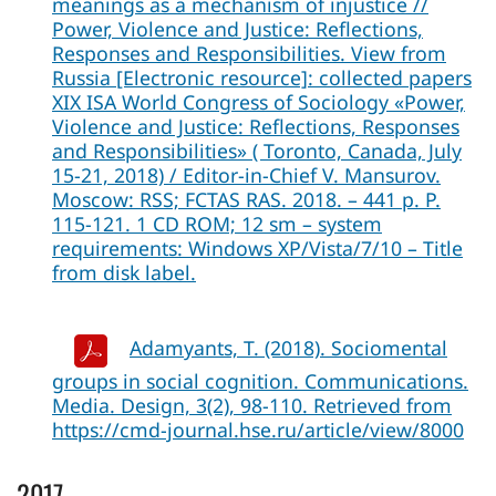
meanings as a mechanism of injustice //
Power, Violence and Justice: Reflections,
Responses and Responsibilities. View from
Russia [Electronic resource]: collected papers
XIX ISA World Congress of Sociology «Power,
Violence and Justice: Reflections, Responses
and Responsibilities» ( Toronto, Canada, July
15-21, 2018) / Editor-in-Chief V. Mansurov.
Moscow: RSS; FCTAS RAS. 2018. – 441 p. P.
115-121. 1 СD ROM; 12 sm – system
requirements: Windows XP/Vista/7/10 – Title
from disk label.
Adamyants, Т. (2018). Sociomental
groups in social cognition. Communications.
Media. Design, 3(2), 98-110. Retrieved from
https://cmd-journal.hse.ru/article/view/8000
2017