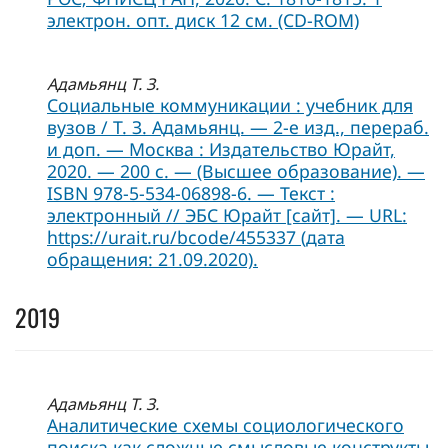
электрон. опт. диск 12 см. (CD-ROM)
Адамьянц Т. З.
Социальные коммуникации : учебник для
вузов / Т. З. Адамьянц. — 2-е изд., перераб.
и доп. — Москва : Издательство Юрайт,
2020. — 200 с. — (Высшее образование). —
ISBN 978-5-534-06898-6. — Текст :
электронный // ЭБС Юрайт [сайт]. — URL:
https://urait.ru/bcode/455337 (дата
обращения: 21.09.2020).
2019
Адамьянц Т. З.
Аналитические схемы социологического
поиска как сложные смысловые конструкты