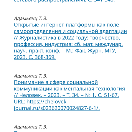
Адамьянц Т. З.
Открытые интернет-платформы как поле
самоопределения и социальной адаптации
// Журналистика в 2022 году: творчество,
профессия, индустрия: сб. мат. междунар.
науч.-практ. конф. – М.: Фак. Журн. МГУ,
2023. С. 368-369.
Адамьянц Т. З.
Понимание в сфере социальной
коммуникации как ментальная технология
// Человек. – 2023. – T. 34. – № 1. C. 51-67.
URL: https://chelovek-
journal.ru/s023620070024827-6-1/.
Адамьянц Т. З.