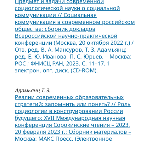
Предмет и задачи современной
социологической науки о социальной
коммуникации // Социальная
коммуникация в современном российском
обществе: сборник докладов
Всероссийской научно-практической
конференции (Москва, 20 октября 2022 г.) /
Отв. ред. В. А. Мансуров, Т. З. Адамьянц;
ред. Е. Ю. Иванова, П. С. Юрьев. – Москва:
РОС ; ФНИСЦ РАН, 2023. С. 11–17. 1
электрон. опт. диск. (CD-ROM).
Адамьянц Т. З.
Реалии современных образовательных
стратегий: запомнить или понять? // Роль
социологии в конструировании России
будущего: XVII Международная научная
конференция Сорокинские чтения – 2023.
20 февраля 2023 г.: Сборник материалов –
Москва: МАКС Пресс. (Электронное