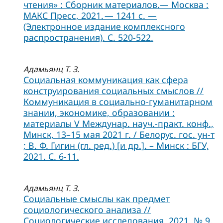
чтения» : Сборник материалов.— Москва :
МАКС Пресс, 2021. — 1241 с. —
(Электронное издание комплексного
распространения). С. 520-522.
Адамьянц Т. З.
Социальная коммуникация как сфера
конструирования социальных смыслов //
Коммуникация в социально-гуманитарном
знании, экономике, образовании :
материалы V Междунар. науч.-практ. конф.,
Минск, 13–15 мая 2021 г. / Белорус. гос. ун-т
; В. Ф. Гигин (гл. ред.) [и др.]. – Минск : БГУ,
2021. С. 6-11.
Адамьянц Т. З.
Социальные смыслы как предмет
социологического анализа //
Социологические исследования. 2021. № 9,