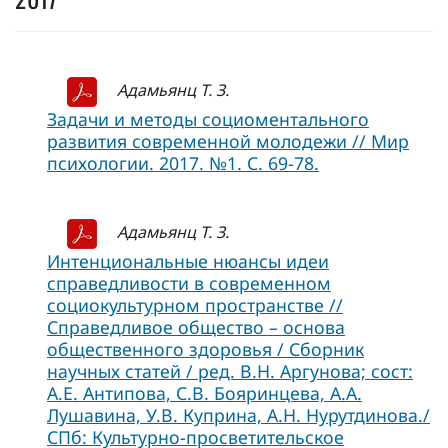
Адамьянц Т. З.
Задачи и методы социоментального
развития современной молодежи // Мир
психологии. 2017. №1. С. 69-78.
Адамьянц Т. З.
Интенциональные нюансы идеи
справедливости в современном
социокультурном пространстве //
Справедливое общество – основа
общественного здоровья / Сборник
научных статей / ред. В.Н. Аргунова; сост:
А.Е. Антипова, С.В. Бояринцева, А.А.
Лушавина, У.В. Куприна, А.Н. Нурутдинова./
СПб: Культурно-просветительское