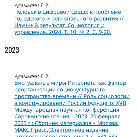
Адамьянц Т. З.
Человек в цифровой среде: к проблеме
городского и регионального развития //
Научный результат. Социология и
управление. 2024. Т. 10, № 2. С. 9-20.
2023
Адамьянц Т. З.
Виртуальные миры Интернета как фактор
реорганизации социокультурного
пространства-времени // Роль социологии
в конструировании России будущего: XVII
Международная научная конференция
Сорокинские чтения – 2023. 20 февраля
2023 г.: Сборник материалов – Москва:
МАКС Пресс.(Электронное издание
сетевого распространения). С. 341-343.