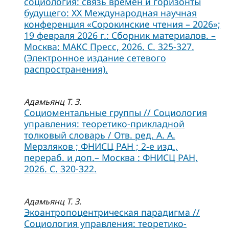
социология: связь времен и горизонты
будущего: XX Международная научная
конференция «Сорокинские чтения – 2026»;
19 февраля 2026 г.: Сборник материалов. –
Москва: МАКС Пресс, 2026. С. 325-327.
(Электронное издание сетевого
распространения).
Адамьянц Т. З.
Социоментальные группы // Социология
управления: теоретико-прикладной
толковый словарь / Отв. ред. А. А.
Мерзляков ; ФНИСЦ РАН ; 2-е изд.,
перераб. и доп.– Москва : ФНИСЦ РАН,
2026. С. 320-322.
Адамьянц Т. З.
Экоантропоцентрическая парадигма //
Социология управления: теоретико-