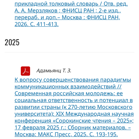
прикладной толковый словарь / Отв. ред.
А. А. Мерзляков ; ФНИСЦ РАН ; 2-е изд.,
перераб. и доп.– Москва : ФНИСЦ РАН,
2026. С. 411-413.
2025
Адамьянц Т. З.
К вопросу совершенствования парадигмы
коммуникационных взаимодействий //
Современная российская молодежь: ее
социальная ответственность и потенциал в
развитии страны (к 270-летию Московского
университета): XIX Международная научная
конференция «Сорокинские чтения – 2025»;
17 февраля 2025 г.: Сборник материалов. –
Москва: МАКС Пресс, 2025. С. 193-195.