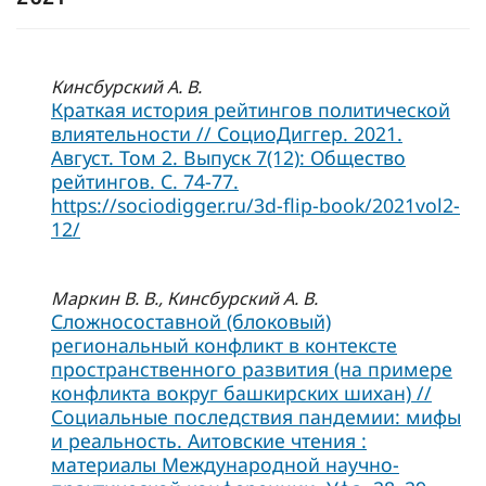
Кинсбурский А. В.
Краткая история рейтингов политической
влиятельности // СоциоДиггер. 2021.
Август. Том 2. Выпуск 7(12): Общество
рейтингов. С. 74-77.
https://sociodigger.ru/3d-flip-book/2021vol2-
12/
Маркин В. В., Кинсбурский А. В.
Сложносоставной (блоковый)
региональный конфликт в контексте
пространственного развития (на примере
конфликта вокруг башкирских шихан) //
Социальные последствия пандемии: мифы
и реальность. Аитовские чтения :
материалы Международной научно-