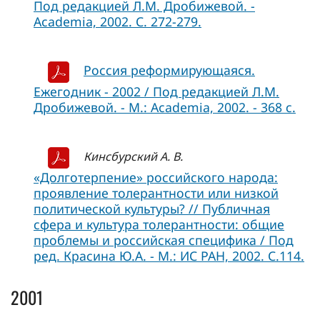
Под редакцией Л.М. Дробижевой. -
Academia, 2002. С. 272-279.
Россия реформирующаяся.
Ежегодник - 2002 / Под редакцией Л.М.
Дробижевой. - М.: Academia, 2002. - 368 с.
Кинсбурский А. В.
«Долготерпение» российского народа:
проявление толерантности или низкой
политической культуры? // Публичная
сфера и культура толерантности: общие
проблемы и российская специфика / Под
ред. Красина Ю.А. - М.: ИС РАН, 2002. С.114.
2001