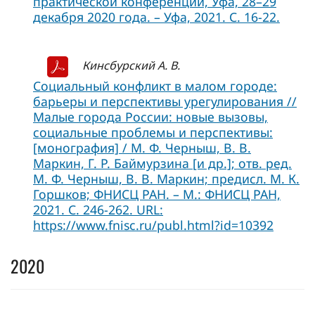
практической конференции, Уфа, 28–29
декабря 2020 года. – Уфа, 2021. С. 16-22.
Кинсбурский А. В.
Социальный конфликт в малом городе:
барьеры и перспективы урегулирования //
Малые города России: новые вызовы,
социальные проблемы и перспективы:
[монография] / М. Ф. Черныш, В. В.
Маркин, Г. Р. Баймурзина [и др.]; отв. ред.
М. Ф. Черныш, В. В. Маркин; предисл. М. К.
Горшков; ФНИСЦ РАН. – М.: ФНИСЦ РАН,
2021. С. 246-262. URL:
https://www.fnisc.ru/publ.html?id=10392
2020