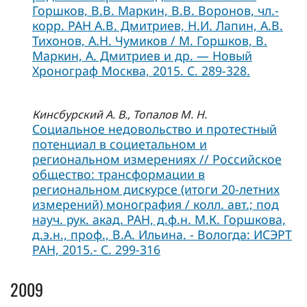
Горшков, В.В. Маркин, В.В. Воронов, чл.-
корр. РАН А.В. Дмитриев, Н.И. Лапин, А.В.
Тихонов, А.Н. Чумиков / М. Горшков, В.
Маркин, А. Дмитриев и др. — Новый
Хронограф Москва, 2015. С. 289-328.
Кинсбурский А. В., Топалов М. Н.
Социальное недовольство и протестный
потенциал в социетальном и
региональном измерениях // Российское
общество: трансформации в
региональном дискурсе (итоги 20-летних
измерений) монография / колл. авт.; под
науч. рук. акад. РАН, д.ф.н. М.К. Горшкова,
д.э.н., проф., В.А. Ильина. - Вологда: ИСЭРТ
РАН, 2015.- С. 299-316
2009