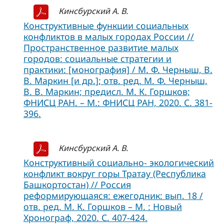
Кинсбурский А. В.
Конструктивные функции социальных
конфликтов в малых городах России //
Пространственное развитие малых
городов: социальные стратегии и
практики: [монография] / М. Ф. Черныш, В.
В. Маркин [и др.]; отв. ред. М. Ф. Черныш,
В. В. Маркин; предисл. М. К. Горшков;
ФНИСЦ РАН. – М.: ФНИСЦ РАН, 2020. С. 381-
396.
Кинсбурский А. В.
Конструктивный социально- экологический
конфликт вокруг горы Тратау (Республика
Башкортостан) // Россия
реформирующаяся: ежегодник: вып. 18 /
отв. ред. М. К. Горшков – М. : Новый
Хронограф, 2020. С. 407-424.