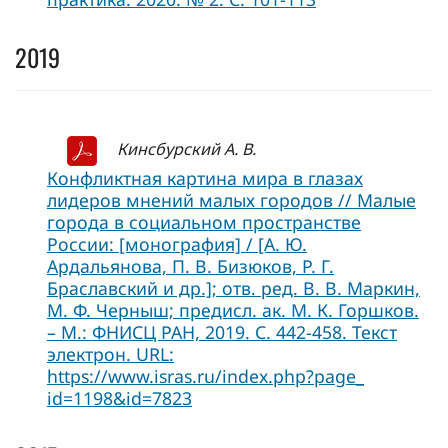
2019
Кинсбурский А. В.
Конфликтная картина мира в глазах
лидеров мнений малых городов // Малые
города в социальном пространстве
России: [монография] / [А. Ю.
Ардальянова, П. В. Бизюков, Р. Г.
Браславский и др.]; отв. ред. В. В. Маркин,
М. Ф. Черныш; предисл. ак. М. К. Горшков.
– М.: ФНИСЦ РАН, 2019. С. 442-458. Текст
электрон. URL:
https://www.isras.ru/index.php?page_
id=1198&id=7823