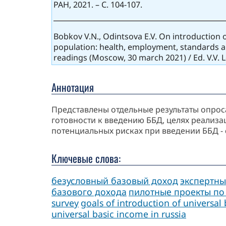
РАН, 2021. – С. 104-107.
Bobkov V.N., Odintsova E.V. On introduction o
population: health, employment, standards and
readings (Moscow, 30 march 2021) / Ed. V.V. 
Аннотация
Представлены отдельные результаты опроса
готовности к введению ББД, целях реализа
потенциальных рисках при введении ББД - 
Ключевые слова:
безусловный базовый доход
экспертны
базового дохода
пилотные проекты по
survey
goals of introduction of universal
universal basic income in russia