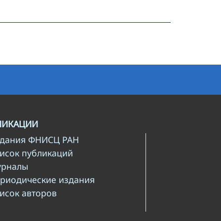
ЛИКАЦИИ
здания ФНИСЦ РАН
писок публикаций
урналы
ериодические издания
писок авторов