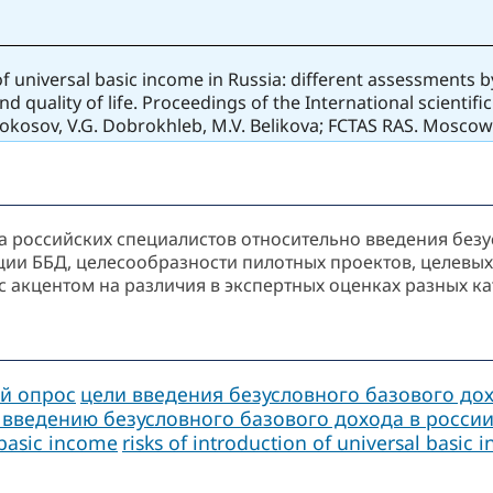
f universal basic income in Russia: different assessments b
 quality of life. Proceedings of the International scientif
Lokosov, V.G. Dobrokhleb, M.V. Belikova; FCTAS RAS. Moscow:
 российских специалистов относительно введения безус
ции ББД, целесообразности пилотных проектов, целевых
с акцентом на различия в экспертных оценках разных 
й опрос
цели введения безусловного базового до
 введению безусловного базового дохода в росси
 basic income
risks of introduction of universal basic