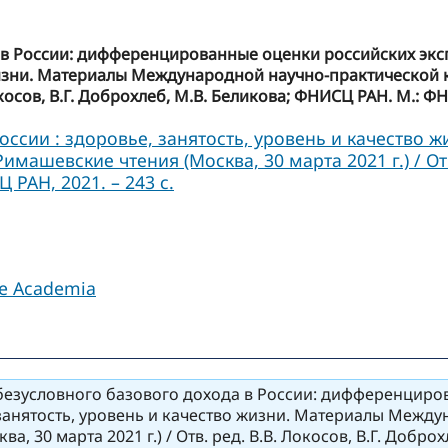
 в России: дифференцированные оценки российских эксп
 жизни. Материалы Международной научно-практической
Локосов, В.Г. Доброхлеб, М.В. Беликова; ФНИСЦ РАН. М.: ФН
оссии : здоровье, занятость, уровень и качество
ашевские чтения (Москва, 30 марта 2021 г.) / Отв.
 РАН, 2021. – 243 с.
le Academia
езусловного базового дохода в России: дифференциров
занятость, уровень и качество жизни. Материалы Межд
, 30 марта 2021 г.) / Отв. ред. В.В. Локосов, В.Г. Добр