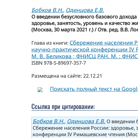
Бобков В.Н.
Одинцова Е.В.
,
О введении безусловного базового дохода
здоровье, занятость, уровень и качество
(Москва, 30 марта 2021 г.) / Отв. ред. В.В. 
Сбережение населения Р
Глава из книги:
научно-практической конференции IV Рим
М. В. Беликова ; ФНИСЦ РАН. М. : ФНИСЦ
ISBN 978-5-89697-357-7
Размещена на сайте: 22.12.21
Поискать полный текст на Goog
Ссылка при цитировании:
Бобков В.Н.
Одинцова Е.В.
,
О введении б
Сбережение населения России: здоровье, 
конференции IV Римашевские чтения (Москва