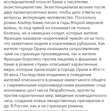
исследователей̆ относят Камю к писателям
экзистенциалистам. Экзистенциализм возник после
двух кровопролитных воин, чтобы дать ответы на
вопросы, волнующие человечество. Поскольку
роман Альбер Камю писал в годы Второй мировой
войны, то под чумой̆ он понимает не только
болезнь, но и немецких солдат, которых жители
Франции называли «коричневой̆ чумой» из-за того,
что захватчики ходили в коричневых рубашках. Как
жители города Орана оказывали сопротивление
чуме на страницах произведения, так и жители
Франции боролись против нацизма и фашизма. А.
Камю в романе «Чума» описывает карантинные
меры, которые происходят в городе Оране в 40-е гг.
XX века. Последствия эпидемии и поведение
жителей описанного в романе имеют много общего
с современными коронавирусными реалиями: спад
экономики, рост числа безработных, протесты
против карантинных мер; введение комендантского
часа, создание новых лекарственных препаратов и
др. В России, как и на страницах романа,