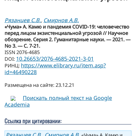
Рязанцев С.В.
Смирнов А.В.
,
«Чума» А. Камю и пандемия COVID-19: человечество
перед лицом экзистенциальной угрозой // Научное
обозрение. Серия 2. Гуманитарные науки. — 2021. —
No 3. — С. 7-21.
ISSN 2076-4685
10.26653/2076-4685-2021-3-01
DOI:
https://www.elibrary.ru/item.asp?
РИНЦ:
id=46490228
Размещена на сайте: 23.12.21
Поискать полный текст на Google
Academia
Ссылка при цитировании:
Рязанцев С.В.
Смирнов А.В.
,
«Чума» А. Камю и