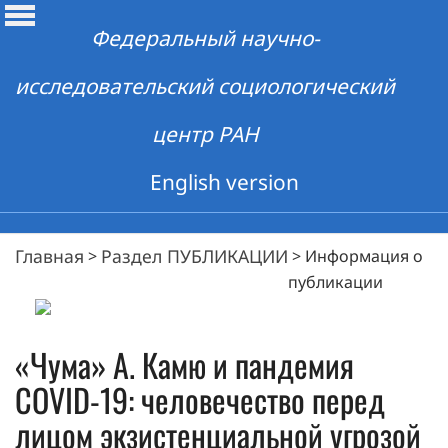
Федеральный научно-
исследовательский социологический
центр РАН
English version
Главная
Раздел ПУБЛИКАЦИИ
>
>
Информация о
публикации
«Чума» А. Камю и пандемия
COVID-19: человечество перед
лицом экзистенциальной угрозой