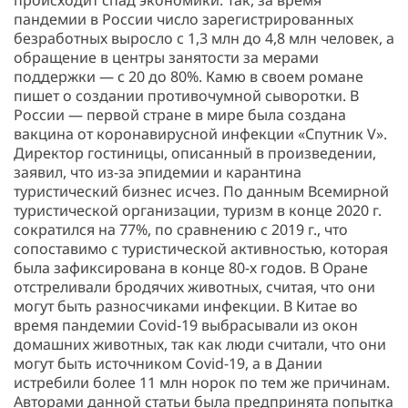
происходит спад экономики. Так, за время
пандемии в России число зарегистрированных
безработных выросло с 1,3 млн до 4,8 млн человек, а
обращение в центры занятости за мерами
поддержки — с 20 до 80%. Камю в своем романе
пишет о создании противочумной сыворотки. В
России — первой стране в мире была создана
вакцина от коронавирусной инфекции «Спутник V».
Директор гостиницы, описанный в произведении,
заявил, что из-за эпидемии и карантина
туристический бизнес исчез. По данным Всемирной
туристической организации, туризм в конце 2020 г.
сократился на 77%, по сравнению с 2019 г., что
сопоставимо с туристической активностью, которая
была зафиксирована в конце 80-х годов. В Оране
отстреливали бродячих животных, считая, что они
могут быть разносчиками инфекции. В Китае во
время пандемии Covid-19 выбрасывали из окон
домашних животных, так как люди считали, что они
могут быть источником Covid-19, а в Дании
истребили более 11 млн норок по тем же причинам.
Авторами данной статьи была предпринята попытка