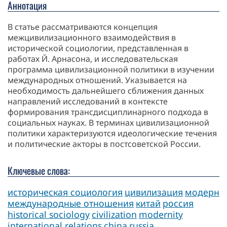
Аннотация
В статье рассматриваются концепция
межцивилизационного взаимодействия в
исторической социологии, представленная в
работах Й. Арнасона, и исследовательская
программа цивилизационной политики в изучении
международных отношений. Указывается на
необходимость дальнейшего сближения данных
направлений исследований в контексте
формирования трансдисциплинарного подхода в
социальных науках. В терминах цивилизационной
политики характеризуются идеологические течения
и политические акторы в постсоветской России.
Ключевые слова:
историческая социология
цивилизация
модерн
международные отношения
китай
россия
historical sociology
civilization
modernity
international relations
china
russia