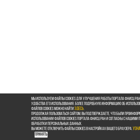
Мы используем файлы cookies для улучшения работы портала ФНИСЦ РАН
удобства его использования. Более подробную информацию об использ
файлов cookies можно найти
здесь
.
Продолжая пользоваться сайтом, Вы подтверждаете, что были проинфор
использовании файлов cookies портала ФНИСЦ РАН и согласны с нашими
обработки персональных данных.
Вы можете отключить файлы cookies в настройках Вашего браузера.
Узн
Принять