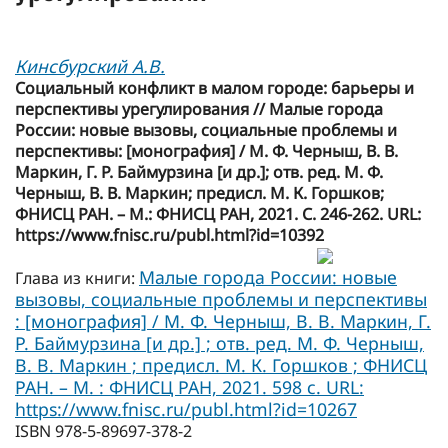
Кинсбурский А.В.
Социальный конфликт в малом городе: барьеры и
перспективы урегулирования // Малые города
России: новые вызовы, социальные проблемы и
перспективы: [монография] / М. Ф. Черныш, В. В.
Маркин, Г. Р. Баймурзина [и др.]; отв. ред. М. Ф.
Черныш, В. В. Маркин; предисл. М. К. Горшков;
ФНИСЦ РАН. – М.: ФНИСЦ РАН, 2021. С. 246-262. URL:
https://www.fnisc.ru/publ.html?id=10392
Малые города России: новые
Глава из книги:
вызовы, социальные проблемы и перспективы
: [монография] / М. Ф. Черныш, В. В. Маркин, Г.
Р. Баймурзина [и др.] ; отв. ред. М. Ф. Черныш,
В. В. Маркин ; предисл. М. К. Горшков ; ФНИСЦ
РАН. – М. : ФНИСЦ РАН, 2021. 598 с. URL:
https://www.fnisc.ru/publ.html?id=10267
ISBN 978-5-89697-378-2