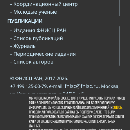
- Координационный центр
- Молодые ученые
ПУБЛИКАЦИИ
- Издания ФНИСЦ РАН
- Список публикаций
- Журналы
- Периодические издания
- Список авторов
© ФНИСЦ РАН, 2017-2026.
fnisc@fnisc.ru
+7 499 125-00-79, e-mail:
. Москва,
ул. Кржижановского, д.24/35, к.5
Мы используем файлы cookies для улучшения работы портала ФНИСЦ
При использовании материалов сайта ФНИСЦ
РАН и большего удобства его использования. Более подробную
www.fnisc.ru
информацию об использовании файлов cookies можно найти
здесь
.
РАН просьба давать ссылку на
.
Продолжая пользоваться сайтом, Вы подтверждаете, что были
правилами
Пожалуйста, познакомьтесь с
проинформированы об использовании файлов cookies портала ФНИСЦ
РАН и согласны с нашими правилами обработки персональных
копирайта
данных.