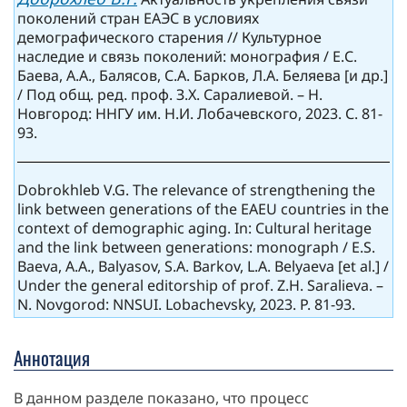
поколений стран ЕАЭС в условиях
демографического старения // Культурное
наследие и связь поколений: монография / Е.С.
Баева, А.А., Балясов, С.А. Барков, Л.А. Беляева [и др.]
/ Под общ. ред. проф. З.Х. Саралиевой. – Н.
Новгород: ННГУ им. Н.И. Лобачевского, 2023. С. 81-
93.
Dobrokhleb V.G. The relevance of strengthening the
link between generations of the EAEU countries in the
context of demographic aging. In: Cultural heritage
and the link between generations: monograph / E.S.
Baeva, A.A., Balyasov, S.A. Barkov, L.A. Belyaeva [et al.] /
Under the general editorship of prof. Z.H. Saralieva. –
N. Novgorod: NNSUI. Lobachevsky, 2023. P. 81-93.
Аннотация
В данном разделе показано, что процесс