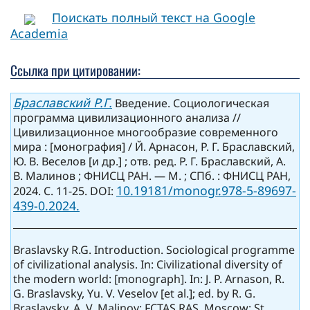
Поискать полный текст на Google
Academia
Ссылка при цитировании:
Браславский Р.Г.
Введение. Социологическая
программа цивилизационного анализа //
Цивилизационное многообразие современного
мира : [монография] / Й. Арнасон, Р. Г. Браславский,
Ю. В. Веселов [и др.] ; отв. ред. Р. Г. Браславский, А.
В. Малинов ; ФНИСЦ РАН. — М. ; СПб. : ФНИСЦ РАН,
10.19181/monogr.978-5-89697-
2024. C. 11-25. DOI:
439-0.2024.
Braslavsky R.G. Introduction. Sociological programme
of civilizational analysis. In: Civilizational diversity of
the modern world: [monograph]. In: J. P. Arnason, R.
G. Braslavsky, Yu. V. Veselov [et al.]; ed. by R. G.
Braslavsky, A. V. Malinov; FCTAS RAS. Moscow; St