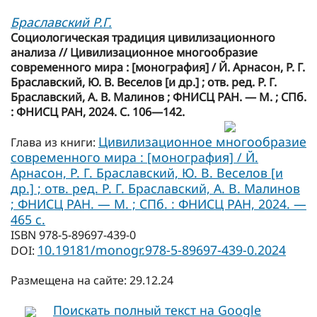
Браславский Р.Г.
Социологическая традиция цивилизационного
анализа // Цивилизационное многообразие
современного мира : [монография] / Й. Арнасон, Р. Г.
Браславский, Ю. В. Веселов [и др.] ; отв. ред. Р. Г.
Браславский, А. В. Малинов ; ФНИСЦ РАН. — М. ; СПб.
: ФНИСЦ РАН, 2024. С. 106—142.
Цивилизационное многообразие
Глава из книги:
современного мира : [монография] / Й.
Арнасон, Р. Г. Браславский, Ю. В. Веселов [и
др.] ; отв. ред. Р. Г. Браславский, А. В. Малинов
; ФНИСЦ РАН. — М. ; СПб. : ФНИСЦ РАН, 2024. —
465 с.
ISBN 978-5-89697-439-0
10.19181/monogr.978-5-89697-439-0.2024
DOI:
Размещена на сайте: 29.12.24
Поискать полный текст на Google