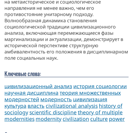
на метаисторическое и социологическое
направления не менее важно, чем его
противостояние унитарному подходу.
Волнообразная динамика становления
социологической традиции цивилизационного
анализа, включающая перемежающиеся фазы
маргинализации и актуализации, демонстрирует в
исторической перспективе структурную
амбивалентность его положения в дисциплинарном
поле социальных наук.
Ключевые слова:
цивилизационный анализ
история социологии
научная дисциплина
теория множественных
модерностей
модерность
цивилизация
культура
власть
civilizational analysis
history of
sociology
scientific discipline
theory of multiple
modernities
modernity
civilization
culture
power