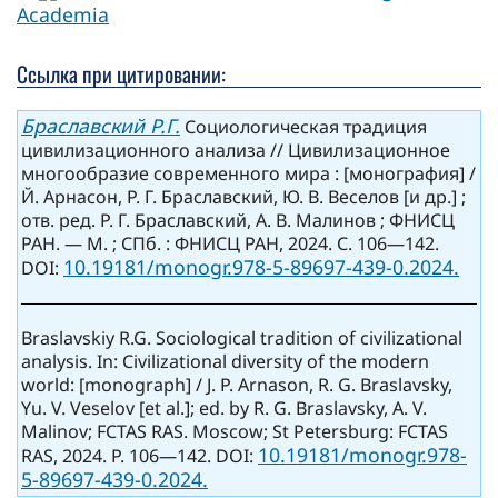
Academia
Ссылка при цитировании:
Браславский Р.Г.
Социологическая традиция
цивилизационного анализа // Цивилизационное
многообразие современного мира : [монография] /
Й. Арнасон, Р. Г. Браславский, Ю. В. Веселов [и др.] ;
отв. ред. Р. Г. Браславский, А. В. Малинов ; ФНИСЦ
РАН. — М. ; СПб. : ФНИСЦ РАН, 2024. С. 106—142.
10.19181/monogr.978-5-89697-439-0.2024.
DOI:
Braslavskiy R.G. Sociological tradition of civilizational
analysis. In: Civilizational diversity of the modern
world: [monograph] / J. P. Arnason, R. G. Braslavsky,
Yu. V. Veselov [et al.]; ed. by R. G. Braslavsky, A. V.
Malinov; FCTAS RAS. Moscow; St Petersburg: FCTAS
10.19181/monogr.978-
RAS, 2024. P. 106—142. DOI:
5-89697-439-0.2024.