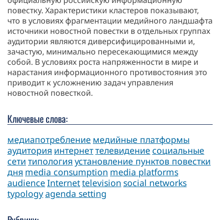
повестку. Характеристики кластеров показывают,
что в условиях фрагментации медийного ландшафта
источники новостной повестки в отдельных группах
аудитории являются диверсифицированными и,
зачастую, минимально пересекающимися между
собой. В условиях роста напряженности в мире и
нарастания информационного противостояния это
приводит к усложнению задач управления
новостной повесткой.
Ключевые слова:
медиапотребление
медийные платформы
аудитория
интернет
телевидение
социальные
сети
типология
установление пунктов повестки
дня
media consumption
media platforms
audience
Internet
television
social networks
typology
agenda setting
Рубрики: