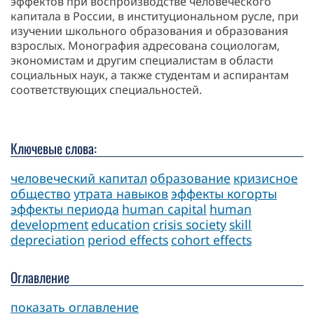
эффектов при воспроизводстве человеческого
капитала в России, в институциональном русле, при
изучении школьного образования и образования
взрослых. Монография адресована социологам,
экономистам и другим специалистам в области
социальных наук, а также студентам и аспирантам
соответствующих специальностей.
Ключевые слова:
человеческий капитал
образование
кризисное
общество
утрата навыков
эффекты когорты
эффекты периода
human capital
human
development
education
crisis society
skill
depreciation
period effects
cohort effects
Оглавление
показать оглавление