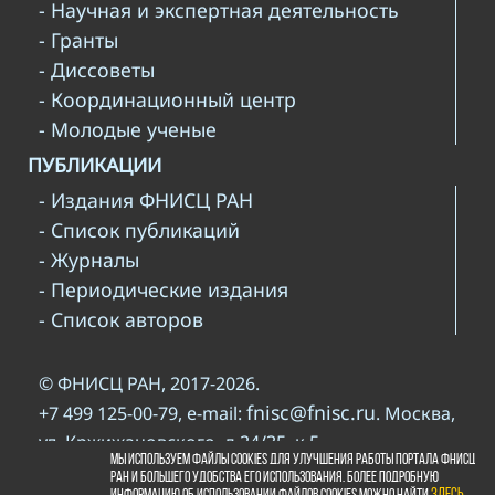
- Научная и экспертная деятельность
- Гранты
- Диссоветы
- Координационный центр
- Молодые ученые
ПУБЛИКАЦИИ
- Издания ФНИСЦ РАН
- Список публикаций
- Журналы
- Периодические издания
- Список авторов
© ФНИСЦ РАН, 2017-2026.
fnisc@fnisc.ru
+7 499 125-00-79, e-mail:
. Москва,
ул. Кржижановского, д.24/35, к.5
Мы используем файлы cookies для улучшения работы портала ФНИСЦ
При использовании материалов сайта ФНИСЦ
РАН и большего удобства его использования. Более подробную