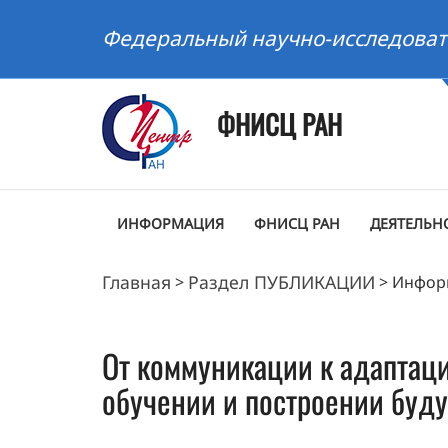
Федеральный научно-исследоват
ФНИСЦ РАН
ИНФОРМАЦИЯ
ФНИСЦ РАН
ДЕЯТЕЛЬН
Главная
Раздел ПУБЛИКАЦИИ
>
>
Инфор
От коммуникации к адаптаци
обучении и построении буд