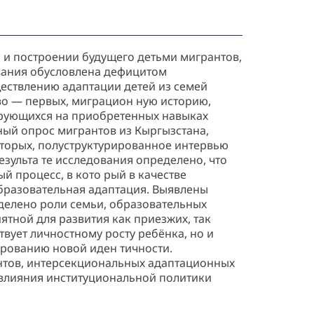
 и построении будущего детьми мигрантов,
вания обусловлена дефицитом
ествлению адаптации детей из семей
во — первых, миграцион ную историю,
зирующихся на приобретенных навыках
ный опрос мигрантов из Кыргызстана,
вторых, полуструктурированное интервью
результа те исследования определено, что
 процесс, в кото рый в качестве
образовательная адаптация. Выявлены
делено роли семьи, образовательных
ятной для развития как приезжих, так
твует личностному росту ребёнка, но и
ированию новой иден тичности.
нтов, интерсекциональных адаптационных
 влияния институциональной политики