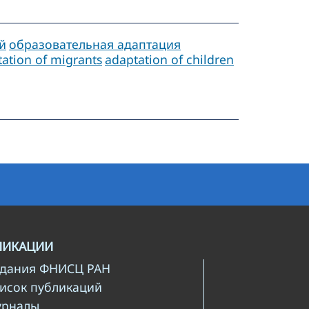
й
образовательная адаптация
ation of migrants
adaptation of children
ЛИКАЦИИ
здания ФНИСЦ РАН
писок публикаций
урналы