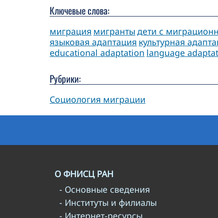
Ключевые слова:
миграция
мигранты
дети с миграцион
языковая адаптация
культурная адапт
educational adaptation
language adapta
Рубрики:
Социология миграции
О ФНИСЦ РАН
- Основные сведения
- Институты и филиалы
- Интернет-ресурсы