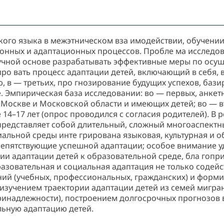
кого языка в межэтническом вза имодействии, обучении
ионных и адаптационных процессов. Пробле ма исследо
чной основе разрабатывать эффективные меры по осущ
ро вать процесс адаптации детей, включающий в себя, 
, в — третьих, про гнозирование будущих успехов, ба
. Эмпирическая база исследовании: во — первых, анкет
в Москве и Московской области и имеющих детей; во — 
 14–17 лет (опрос проводился с согласия родителей). В 
редставляет собой длительный, сложный многоаспектный
альной среды инте грирована языковая, культурная и 
репятствующие успешной адаптации; особое внимание у
ии адаптации детей к образовательной среде, бла гопри
разовательная и социальная адаптация не только содейс
 ний (учебных, профессиональных, гражданских) и форм
изучением траектории адаптации детей из семей мигра
 принадлежности), построением долгосрочных прогнозов
льную адаптацию детей.