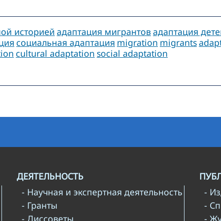
ной историей
адаптация мигрантов
адаптация дете
ация
социальная адаптация
migration
migrants
adapt
tion
cultural adaptation
social adaptation
ДЕЯТЕЛЬНОСТЬ
ПУБ
- Научная и экспертная деятельность
- И
- Гранты
- С
- Диссоветы
- Ж