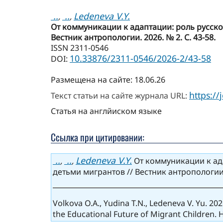
..
..
Ledeneva V.Y.
,
,
От коммуникации к адаптации: роль русско
Вестник антропологии. 2026. № 2. С. 43-58.
ISSN 2311-0546
10.33876/2311-0546/2026-2/43-58
DOI:
Размещена на сайте: 18.06.26
https://
Текст статьи на сайте журнала URL:
Статья на англйиском языке
Ссылка при цитировании:
..
..
Ledeneva V.Y.
,
,
От коммуникации к ад
детьми мигрантов // Вестник антропологии. 
Volkova O.A., Yudina T.N., Ledeneva V. Yu. 2
the Educational Future of Migrant Children. 