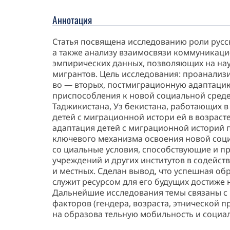
Аннотация
Статья посвящена исследованию роли русс
а также анализу взаимосвязи коммуникац
эмпирических данных, позволяющих на нау
мигрантов. Цель исследования: проанализи
во — вторых, постмиграционную адаптацию
приспособления к новой социальной среде
Таджикистана, Уз бекистана, работающих 
детей с миграционной истори ей в возрасте
адаптация детей с миграционной историй п
ключевого механизма освоения новой соци
со циальные условия, способствующие и п
учреждений и других институтов в содейств
и местных. Сделан вывод, что успешная об
служит ресурсом для его будущих достиже
Дальнейшие исследования темы связаны с 
факторов (гендера, возраста, этнической
на образова тельную мобильность и социа