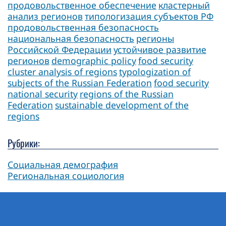
продовольственное обеспечение
кластерный
анализ регионов
типологизация субъектов РФ
продовольственная безопасность
национальная безопасность
регионы
Российской Федерации
устойчивое развитие
регионов
demographic policy
food security
cluster analysis of regions
typologization of
subjects of the Russian Federation
food security
national security
regions of the Russian
Federation
sustainable development of the
regions
Рубрики:
Социальная демография
Региональная социология