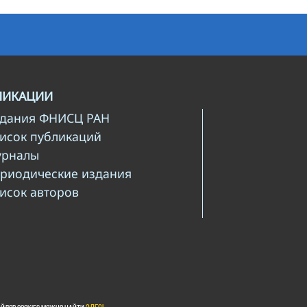
ЛИКАЦИИ
здания ФНИСЦ РАН
писок публикаций
урналы
ериодические издания
писок авторов