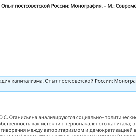
Опыт постсоветской России: Монография. – М.: Современ
адия капитализма. Опыт постсоветской России: Моногра
Ю.С. Оганисьяна анализируются социально–политически
обственность как источник первоначального капитала; 
ротиворечия между авторитаризмом и демократизацией 