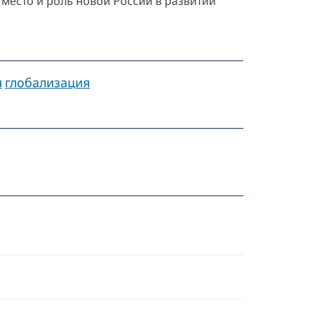
место и роль новой России в развитии
я
глобализация