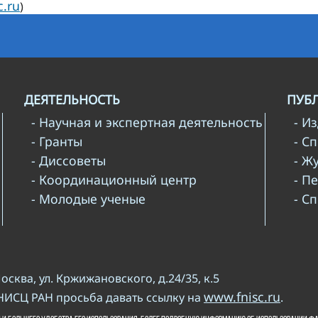
c.ru
)
ДЕЯТЕЛЬНОСТЬ
ПУБ
- Научная и экспертная деятельность
- И
- Гранты
- С
- Диссоветы
- Ж
- Координационный центр
- П
- Молодые ученые
- С
Москва, ул. Кржижановского, д.24/35, к.5
www.fnisc.ru
НИСЦ РАН просьба давать ссылку на
.
и копирайта