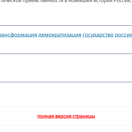
тической преемственности в новейшей истории России; 
трансформация
демократизация
государство
росси
полная версия страницы