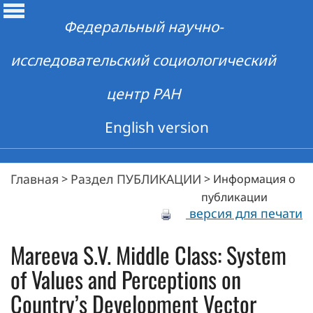
Федеральный научно-
исследовательский социологический
центр РАН
English version
Главная
Раздел ПУБЛИКАЦИИ
>
>
Информация о
публикации
версия для печати
Mareeva S.V. Middle Class: System
of Values and Perceptions on
Country’s Development Vector