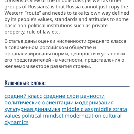
consensus view of the middle class (as well as other
groups of Russians) is that Russia cannot just copy the
Western “route” and needs to take its own way defined
by its people’s values, standards and attitudes to some
basic non-political institutions such as private
property, rule of law etc.
В статье даны оценки численности среднего класса
в соврменном российском обществе и
проанализированы нормы, ценнрости и установки
его представителей - в частности, представления о
желаемом векторе развития страны.
Ключевые слова:
средний класс
средние слои
ценности
политические ориентации
модернизация
культурная динамика
middle class
middle strata
values
political mindset
modernization
cultural
dynamics