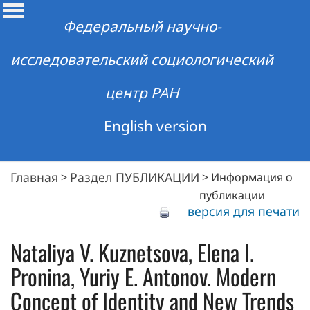
Федеральный научно-
исследовательский социологический
центр РАН
English version
Главная
Раздел ПУБЛИКАЦИИ
>
>
Информация о
публикации
версия для печати
Nataliya V. Kuznetsova, Elena I.
Pronina, Yuriy E. Antonov. Modern
Concept of Identity and New Trends