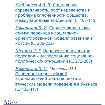
Люблинский В. В.
Социальная
.
справедливость, рост неравенства и
проблема сплоченности общества:
международные тенденции (C. 105-115)
Никовская Л. И.
Справедливость как
.
стимул перехода к социально-
ориентированной модели развития в
России (C. 206-222)
Щенина О. Г.
Неравенство в спектре
.
подходов к исследованию социально-
политических отношений (C. 272-283)
Никовская Л. И.
,
Молокова М.А.
.
Особенности российской
экономической ментальности и
этические модели поведения в бизнесе
(C. 403-417)
Рубрики: