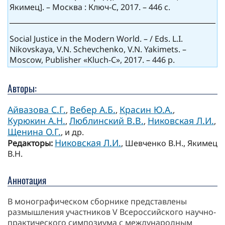
Якимец]. – Москва : Ключ-С, 2017. – 446 с.
Social Justice in the Modern World. – / Eds. L.I.
Nikovskaya, V.N. Schevchenko, V.N. Yakimets. –
Moscow, Publisher «Kluch-C», 2017. – 446 p.
Авторы:
Айвазова С.Г.
Вебер А.Б.
Красин Ю.А.
,
,
,
Курюкин А.Н.
Люблинский В.В.
Никовская Л.И.
,
,
,
Щенина О.Г.
, и др.
Никовская Л.И.
Редакторы:
, Шевченко В.Н., Якимец
В.Н.
Аннотация
В монографическом сборнике представлены
размышления участников V Всероссийского научно-
практического симпозиума с международным