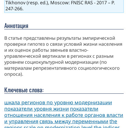
Tikhonov (resp. ed.), Moscow: FNISC RAS - 2017 – P.
247-266.
Аннотация
В статье представлены результаты эмпирической
проверки гипотез о связи условий жизни населения
и их оценок работы звеньев властно-
управленческой вертикали в регионах с разным
уровнем социокультурной модернизации (по
материалам репрезентативного социологического
опроса).
Ключевые слова:
шкала регионов по уровню модернизации
показатели уровня жизни
показатели
отношения населения к работе органов власти
и управления
связь между переменными
the
regions scale on modernization level
the indices