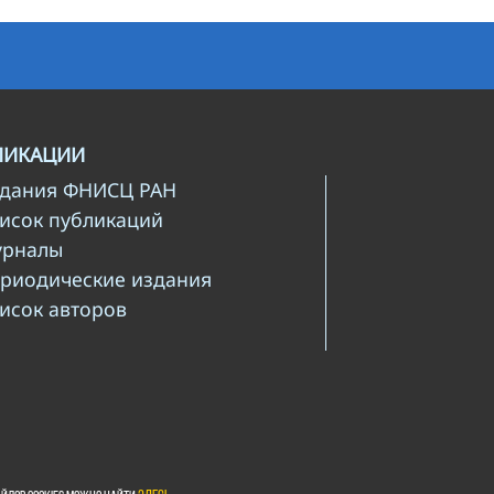
ЛИКАЦИИ
здания ФНИСЦ РАН
писок публикаций
урналы
ериодические издания
писок авторов