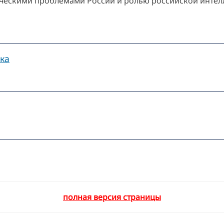
гическими проблемами России и ролью российской инте
ка
полная версия страницы