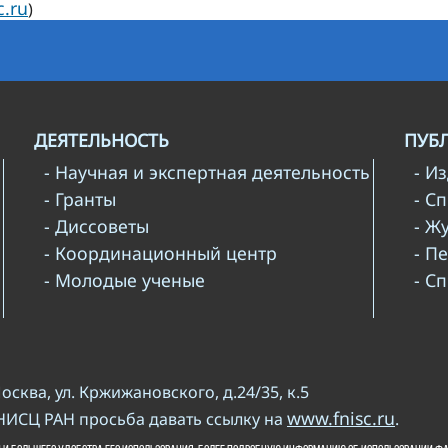
c.ru
)
ДЕЯТЕЛЬНОСТЬ
ПУБ
- Научная и экспертная деятельность
- И
- Гранты
- С
- Диссоветы
- Ж
- Координационный центр
- П
- Молодые ученые
- С
Москва, ул. Кржижановского, д.24/35, к.5
www.fnisc.ru
НИСЦ РАН просьба давать ссылку на
.
и копирайта