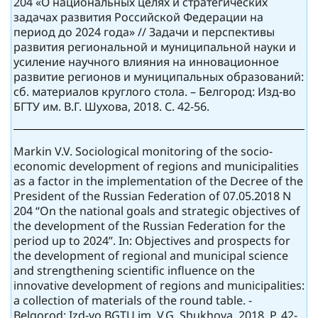
204 «О национальных целях и стратегических
задачах развития Российской Федерации на
период до 2024 года» // Задачи и перспективы
развития региональной и муниципальной науки и
усиление научного влияния на инновационное
развитие регионов и муниципальных образований:
сб. материалов круглого стола. – Белгород: Изд-во
БГТУ им. В.Г. Шухова, 2018. С. 42-56.
Markin V.V. Sociological monitoring of the socio-
economic development of regions and municipalities
as a factor in the implementation of the Decree of the
President of the Russian Federation of 07.05.2018 N
204 “On the national goals and strategic objectives of
the development of the Russian Federation for the
period up to 2024”. In: Objectives and prospects for
the development of regional and municipal science
and strengthening scientific influence on the
innovative development of regions and municipalities:
a collection of materials of the round table. -
Belgorod: Izd-vo BGTU im. V.G. Shukhova, 2018. P. 42-