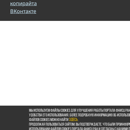
копирайта
ВКонтакте
Мы используем файлы cookies для улучшения работы портала ФНИСЦ РАН
удобства его использования. Более подробную информацию об использ
файлов cookies можно найти
здесь
.
Продолжая пользоваться сайтом, Вы подтверждаете, что были проинфор
использовании файлов cookies портала ФНИСЦ РАН и согласны с нашими