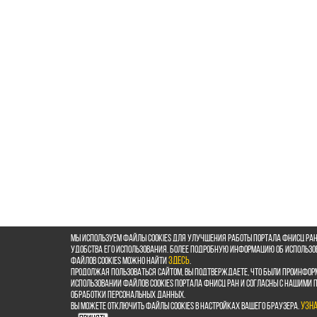
Мы используем файлы cookies для улучшения работы портала ФНИСЦ РАН
удобства его использования. Более подробную информацию об использ
файлов cookies можно найти
здесь
.
Продолжая пользоваться сайтом, Вы подтверждаете, что были проинфор
использовании файлов cookies портала ФНИСЦ РАН и согласны с нашими
обработки персональных данных.
Вы можете отключить файлы cookies в настройках Вашего браузера.
Узн