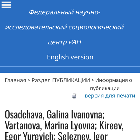
Федеральный научно-
исследовательский социологический
центр РАН
English version
Главная
Раздел ПУБЛИКАЦИИ
>
>
Информация о
публикации
версия для печати
Osadchava, Galina Ivanovna;
Vartanova, Marina Lyovna; Kireev,
Egor Yurevich; Seleznev, Igor