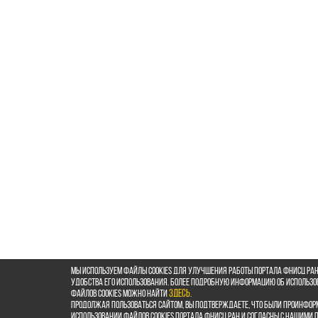
Мы используем файлы cookies для улучшения работы портала ФНИСЦ РАН
удобства его использования. Более подробную информацию об использ
файлов cookies можно найти
здесь
.
Продолжая пользоваться сайтом, Вы подтверждаете, что были проинфор
использовании файлов cookies портала ФНИСЦ РАН и согласны с нашими