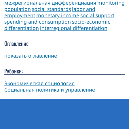
межрегиональная дифференциация
monitoring
population
social standards
labor and
employment
monetary income
social support
spending and consumption
socio-economic
differentiation
interregional differentiation
Оглавление
показать оглавление
Рубрики:
Экономическая социология
Социальная политика и управление