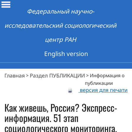
Федеральный научно-
исследовательский социологический
центр РАН
English version
Главная
Раздел ПУБЛИКАЦИИ
>
>
Информация о
публикации
версия для печати
Как живешь, Россия? Экспресс-
информация. 51 этап
социологического мониторинга,