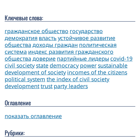
Ключевые слова:
гражданское общество
государство
демократия
власть
устойчивое развитие
общества
доходы граждан
политическая
система
индекс развития гражданского
общества
доверие
партийные лидеры
covid-19
civil society
state
democracy
power
sustainable
development of society
incomes of the citizens
political system
the index of civil society
development
trust
party leaders
Оглавление
показать оглавление
Рубрики: