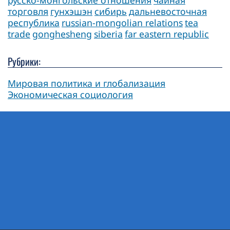
торговля
гунхэшэн
сибирь
дальневосточная
республика
russian-mongolian relations
tea
trade
gonghesheng
siberia
far eastern republic
Рубрики:
Мировая политика и глобализация
Экономическая социология