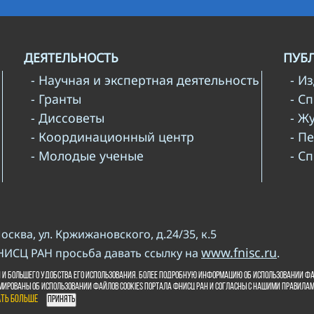
ДЕЯТЕЛЬНОСТЬ
ПУБ
- Научная и экспертная деятельность
- И
- Гранты
- С
- Диссоветы
- Ж
- Координационный центр
- П
- Молодые ученые
- С
Москва, ул. Кржижановского, д.24/35, к.5
www.fnisc.ru
НИСЦ РАН просьба давать ссылку на
.
и копирайта
 и большего удобства его использования. Более подробную информацию об использовании фа
мированы об использовании файлов cookies портала ФНИСЦ РАН и согласны с нашими правила
ать больше
Принять