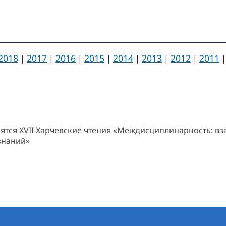
2018
2017
2016
2015
2014
2013
2012
2011
|
|
|
|
|
|
|
оятся XVII Харчевские чтения «Междисциплинарность: в
знаний»