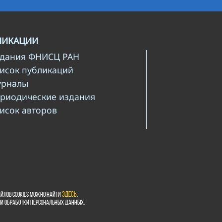
ЛИКАЦИИ
здания ФНИСЦ РАН
писок публикаций
урналы
ериодические издания
писок авторов
йлов cookies можно найти
здесь
.
ми обработки персональных данных.