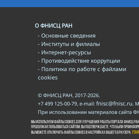
О ФНИСЦ РАН
- Основные сведения
- Институты и филиалы
- Интернет-ресурсы
- Противодействие коррупции
- Политика по работе с файлами
cookies
© ФНИСЦ РАН, 2017-2026.
fnisc@fnisc.ru
+7 499 125-00-79, e-mail:
. 
При использовании материалов сайта Ф
правилам
Пожалуйста, познакомьтесь с
Мы используем файлы cookies для улучшения работы портала ФНИСЦ РАН
Продолжая пользоваться сайтом, Вы подтверждаете, что были проинфор
ВКонтакте
Вы можете отключить файлы cookies в настройках Вашего браузера.
Узн