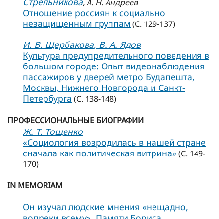
Стрельникова
, А. Н. Андреев
Отношение россиян к социально
незащищенным группам
(С. 129-137)
И. В. Щербакова
, В. А. Ядов
Культура предупредительного поведения в
большом городе: Опыт видеонаблюдения
пассажиров у дверей метро Будапешта,
Москвы, Нижнего Новгорода и Санкт-
Петербурга
(С. 138-148)
ПРОФЕССИОНАЛЬНЫЕ БИОГРАФИИ
Ж. Т. Тощенко
«Социология возродилась в нашей стране
сначала как политическая витрина»
(С. 149-
170)
IN MEMORIAM
Он изучал людские мнения «нещадно,
вопреки всему». Памяти Бориса