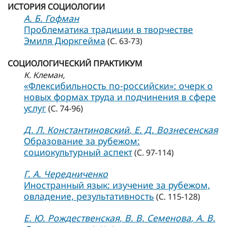
ИСТОРИЯ СОЦИОЛОГИИ
А. Б. Гофман
Проблематика традиции в творчестве
Эмиля Дюркгейма
(С. 63-73)
СОЦИОЛОГИЧЕСКИЙ ПРАКТИКУМ
К. Клеман,
«Флексибильность по-российски»: очерк о
новых формах труда и подчинения в сфере
услуг
(С. 74-96)
Д. Л. Константиновский
, Е. Д. Вознесенская
Образование за рубежом:
социокультурный аспект
(С. 97-114)
Г. А. Чередниченко
Иностранный язык: изучение за рубежом,
овладение, результативность
(С. 115-128)
Е. Ю. Рождественская
, В. В. Семенова
, А. В.