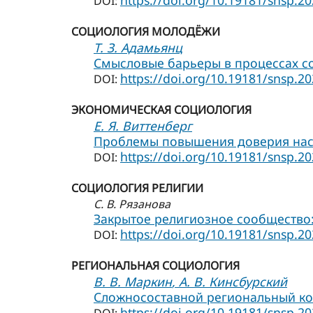
https://doi.org/10.19181/snsp.20
DOI:
СОЦИОЛОГИЯ МОЛОДЁЖИ
Т. З. Адамьянц
Смысловые барьеры в процессах 
https://doi.org/10.19181/snsp.20
DOI:
ЭКОНОМИЧЕСКАЯ СОЦИОЛОГИЯ
Е. Я. Виттенберг
Проблемы повышения доверия насе
https://doi.org/10.19181/snsp.20
DOI:
СОЦИОЛОГИЯ РЕЛИГИИ
С. В. Рязанова
Закрытое религиозное сообщество
https://doi.org/10.19181/snsp.20
DOI:
РЕГИОНАЛЬНАЯ СОЦИОЛОГИЯ
В. В. Маркин
, А. В. Кинсбурский
Сложносоставной региональный кон
https://doi.org/10.19181/snsp.20