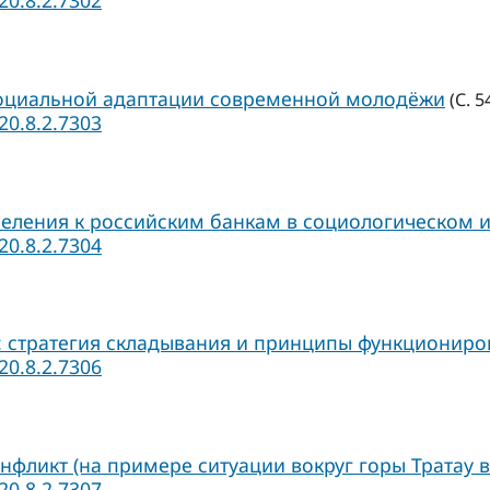
20.8.2.7302
социальной адаптации современной молодёжи
(С. 5
20.8.2.7303
ления к российским банкам в социологическом и
20.8.2.7304
: стратегия складывания и принципы функциониро
20.8.2.7306
фликт (на примере ситуации вокруг горы Тратау в
20.8.2.7307