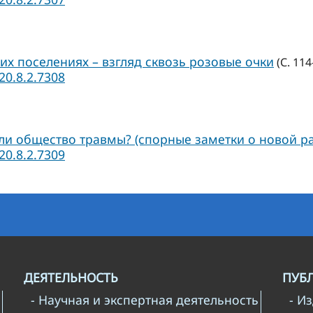
их поселениях – взгляд сквозь розовые очки
(С. 114
20.8.2.7308
ли общество травмы? (спорные заметки о новой ра
20.8.2.7309
ДЕЯТЕЛЬНОСТЬ
ПУБ
- Научная и экспертная деятельность
- И