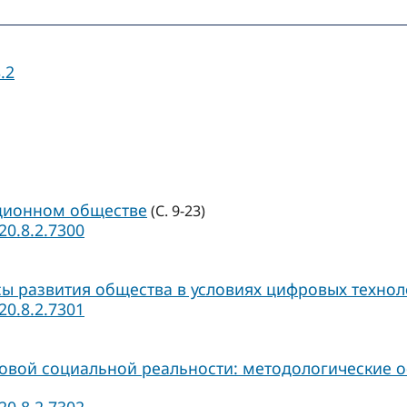
.2
ционном обществе
(С. 9-23)
20.8.2.7300
ы развития общества в условиях цифровых технол
20.8.2.7301
овой социальной реальности: методологические о