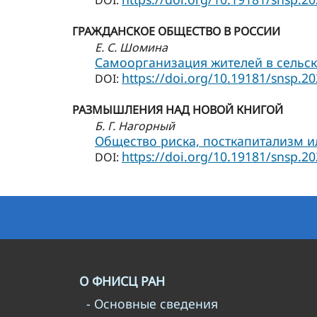
DOI:
ГРАЖДАНСКОЕ ОБЩЕСТВО В РОССИИ
Е. С. Шомина
Самоорганизация жителей в сельск
https://doi.org/10.19181/snsp.20
DOI:
РАЗМЫШЛЕНИЯ НАД НОВОЙ КНИГОЙ
Б. Г. Нагорный
Общество риска, посткапитализм и
https://doi.org/10.19181/snsp.20
DOI:
О ФНИСЦ РАН
- Основные сведения