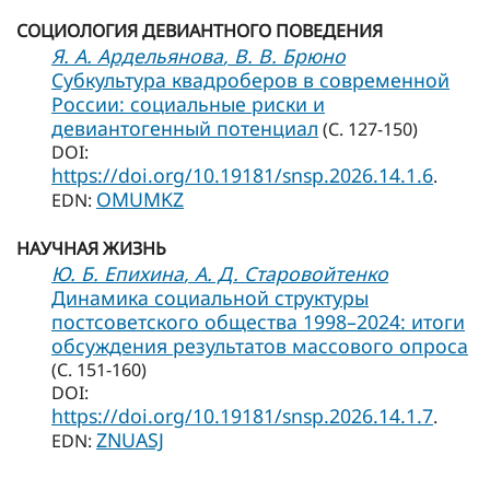
СОЦИОЛОГИЯ ДЕВИАНТНОГО ПОВЕДЕНИЯ
Я. А. Ардельянова
, В. В. Брюно
Субкультура квадроберов в современной
России: социальные риски и
девиантогенный потенциал
(С. 127-150)
DOI:
https://doi.org/10.19181/snsp.2026.14.1.6
.
OMUMKZ
EDN:
НАУЧНАЯ ЖИЗНЬ
Ю. Б. Епихина
, А. Д. Старовойтенко
Динамика социальной структуры
постсоветского общества 1998–2024: итоги
обсуждения результатов массового опроса
(С. 151-160)
DOI:
https://doi.org/10.19181/snsp.2026.14.1.7
.
ZNUASJ
EDN: