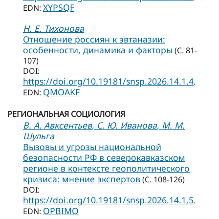
XYPSQF
EDN:
Н. Е. Тихонова
Отношение россиян к эвтаназии:
особенности, динамика и факторы
(С. 81-
107)
DOI:
https://doi.org/10.19181/snsp.2026.14.1.4
.
QMOAKF
EDN:
РЕГИОНАЛЬНАЯ СОЦИОЛОГИЯ
В. А. Авксентьев
, С. Ю. Иванова
, М. М.
Шульга
Вызовы и угрозы национальной
безопасности РФ в северокавказском
регионе в контексте геополитического
кризиса: мнение экспертов
(С. 108-126)
DOI:
https://doi.org/10.19181/snsp.2026.14.1.5
.
OPBIMO
EDN: