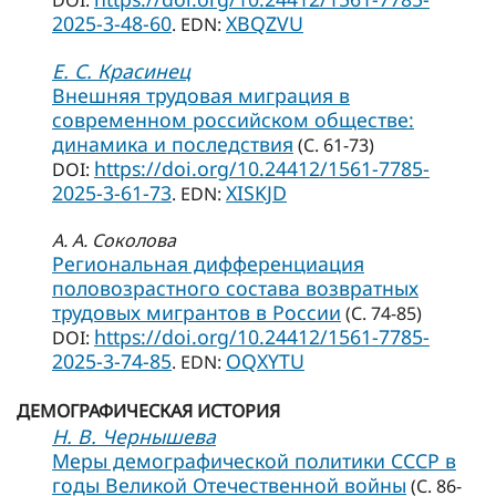
DOI:
2025-3-48-60
XBQZVU
. EDN:
Е. С. Красинец
Внешняя трудовая миграция в
современном российском обществе:
динамика и последствия
(С. 61-73)
https://doi.org/10.24412/1561-7785-
DOI:
2025-3-61-73
XISKJD
. EDN:
А. А. Соколова
Региональная дифференциация
половозрастного состава возвратных
трудовых мигрантов в России
(С. 74-85)
https://doi.org/10.24412/1561-7785-
DOI:
2025-3-74-85
OQXYTU
. EDN:
ДЕМОГРАФИЧЕСКАЯ ИСТОРИЯ
Н. В. Чернышева
Меры демографической политики СССР в
годы Великой Отечественной войны
(С. 86-