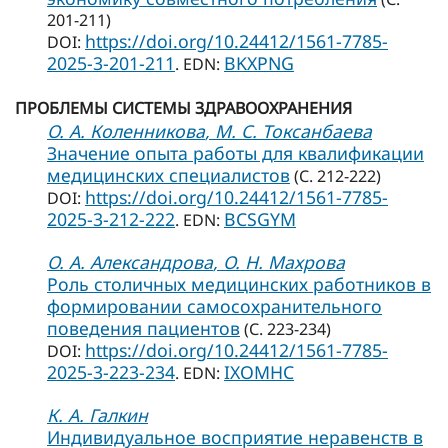
201-211)
https://doi.org/10.24412/1561-7785-
DOI:
2025-3-201-211
BKXPNG
. EDN:
ПРОБЛЕМЫ СИСТЕМЫ ЗДРАВООХРАНЕНИЯ
О. А. Коленникова
, М. С. Токсанбаева
Значение опыта работы для квалификации
медицинских специалистов
(С. 212-222)
https://doi.org/10.24412/1561-7785-
DOI:
2025-3-212-222
BCSGYM
. EDN:
О. А. Александрова
, О. Н. Махрова
Роль столичных медицинских работников в
формировании самосохранительного
поведения пациентов
(С. 223-234)
https://doi.org/10.24412/1561-7785-
DOI:
2025-3-223-234
IXOMHC
. EDN:
К. А. Галкин
Индивидуальное восприятие неравенств в