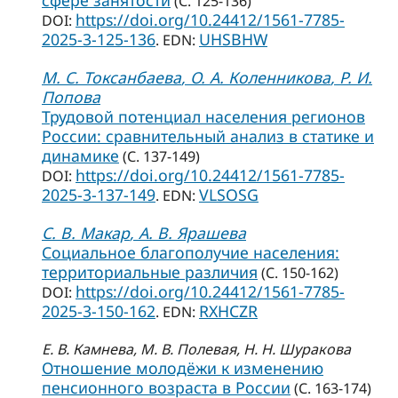
сфере занятости
(С. 125-136)
https://doi.org/10.24412/1561-7785-
DOI:
2025-3-125-136
UHSBHW
. EDN:
М. С. Токсанбаева
, О. А. Коленникова
, Р. И.
Попова
Трудовой потенциал населения регионов
России: сравнительный анализ в статике и
динамике
(С. 137-149)
https://doi.org/10.24412/1561-7785-
DOI:
2025-3-137-149
VLSOSG
. EDN:
С. В. Макар
, А. В. Ярашева
Социальное благополучие населения:
территориальные различия
(С. 150-162)
https://doi.org/10.24412/1561-7785-
DOI:
2025-3-150-162
RXHCZR
. EDN:
Е. В. Камнева
, М. В. Полевая
, Н. Н. Шуракова
Отношение молодёжи к изменению
пенсионного возраста в России
(С. 163-174)