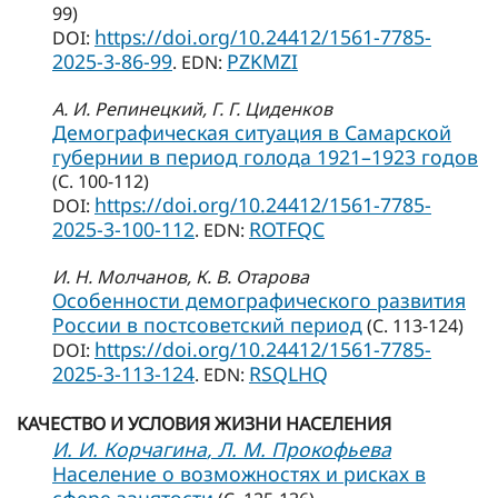
99)
https://doi.org/10.24412/1561-7785-
DOI:
2025-3-86-99
PZKMZI
. EDN:
А. И. Репинецкий
, Г. Г. Циденков
Демографическая ситуация в Самарской
губернии в период голода 1921–1923 годов
(С. 100-112)
https://doi.org/10.24412/1561-7785-
DOI:
2025-3-100-112
ROTFQC
. EDN:
И. Н. Молчанов
, К. В. Отарова
Особенности демографического развития
России в постсоветский период
(С. 113-124)
https://doi.org/10.24412/1561-7785-
DOI:
2025-3-113-124
RSQLHQ
. EDN:
КАЧЕСТВО И УСЛОВИЯ ЖИЗНИ НАСЕЛЕНИЯ
И. И. Корчагина
, Л. М. Прокофьева
Население о возможностях и рисках в