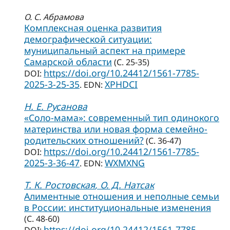
О. С. Абрамова
Комплексная оценка развития
демографической ситуации:
муниципальный аспект на примере
Самарской области
(С. 25-35)
https://doi.org/10.24412/1561-7785-
DOI:
2025-3-25-35
XPHDCI
. EDN:
Н. Е. Русанова
«Соло-мама»: современный тип одинокого
материнства или новая форма семейно-
родительских отношений?
(С. 36-47)
https://doi.org/10.24412/1561-7785-
DOI:
2025-3-36-47
WXMXNG
. EDN:
Т. К. Ростовская
, О. Д. Натсак
Алиментные отношения и неполные семьи
в России: институциональные изменения
(С. 48-60)
https://doi.org/10.24412/1561-7785-