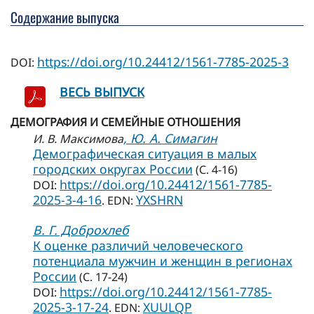
Содержание выпуска
https://doi.org/10.24412/1561-7785-2025-3
DOI:
ВЕСЬ ВЫПУСК
ДЕМОГРАФИЯ И СЕМЕЙНЫЕ ОТНОШЕНИЯ
, Ю. А. Симагин
И. В. Максимова
Демографическая ситуация в малых
городских округах России
(С. 4-16)
https://doi.org/10.24412/1561-7785-
DOI:
2025-3-4-16
YXSHRN
. EDN:
В. Г. Доброхлеб
К оценке различий человеческого
потенциала мужчин и женщин в регионах
России
(С. 17-24)
https://doi.org/10.24412/1561-7785-
DOI:
2025-3-17-24
XUULQP
. EDN: