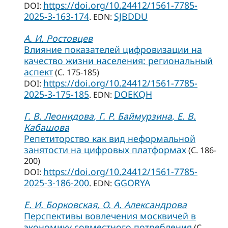
https://doi.org/10.24412/1561-7785-
DOI:
2025-3-163-174
SJBDDU
. EDN:
А. И. Ростовцев
Влияние показателей цифровизации на
качество жизни населения: региональный
аспект
(С. 175-185)
https://doi.org/10.24412/1561-7785-
DOI:
2025-3-175-185
DOEKQH
. EDN:
Г. В. Леонидова
, Г. Р. Баймурзина
, Е. В.
Кабашова
Репетиторство как вид неформальной
занятости на цифровых платформах
(С. 186-
200)
https://doi.org/10.24412/1561-7785-
DOI:
2025-3-186-200
GGORYA
. EDN:
Е. И. Борковская
, О. А. Александрова
Перспективы вовлечения москвичей в
экономику совместного потребления
(С.