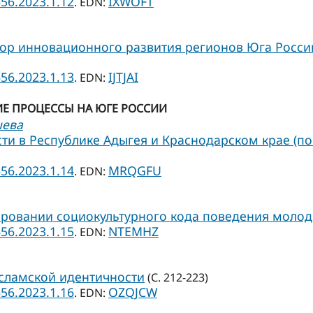
656.2023.1.12
IXWOFT
. EDN:
ор инновационного развития регионов Юга России
656.2023.1.13
IJTJAI
. EDN:
Е ПРОЦЕССЫ НА ЮГЕ РОССИИ
шева
ти в Республике Адыгея и Краснодарском крае (
656.2023.1.14
MRQGFU
. EDN:
ировании социокультурного кода поведения моло
656.2023.1.15
NTEMHZ
. EDN:
сламской идентичности
(С. 212-223)
656.2023.1.16
OZQJCW
. EDN: