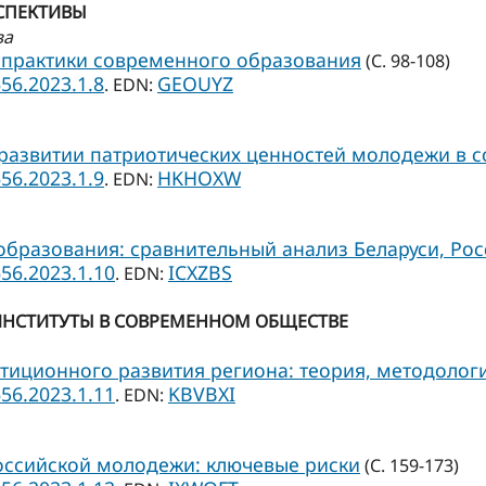
СПЕКТИВЫ
ва
практики современного образования
(С. 98-108)
656.2023.1.8
GEOUYZ
. EDN:
развитии патриотических ценностей молодежи в 
656.2023.1.9
HKHOXW
. EDN:
разования: сравнительный анализ Беларуси, Рос
656.2023.1.10
ICXZBS
. EDN:
ИНСТИТУТЫ В СОВРЕМЕННОМ ОБЩЕСТВЕ
тиционного развития региона: теория, методологи
656.2023.1.11
KBVBXI
. EDN:
ссийской молодежи: ключевые риски
(С. 159-173)