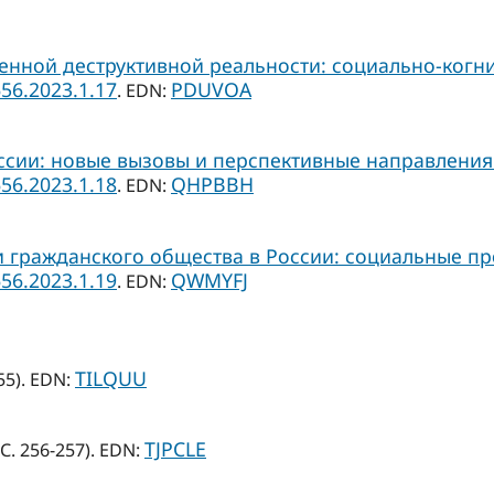
ной деструктивной реальности: социально-когни
656.2023.1.17
PDUVOA
. EDN:
ссии: новые вызовы и перспективные направления
656.2023.1.18
QHPBBH
. EDN:
и гражданского общества в России: социальные п
656.2023.1.19
QWMYFJ
. EDN:
TILQUU
55). EDN:
TJPCLE
С. 256-257). EDN: