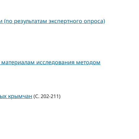
 (по результатам экспертного опроса)
по материалам исследования методом
дых крымчан
(С. 202-211)