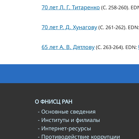
70 лет Л. Г. Титаренко
(С. 258-260). ED
70 лет Р. Д. Хунагову
(С. 261-262). EDN
65 лет А. В. Дятлову
(С. 263-264). EDN:
О ФНИСЦ РАН
- Основные сведения
- Институты и филиалы
- Интернет-ресурсы
- Противодействие коррупции