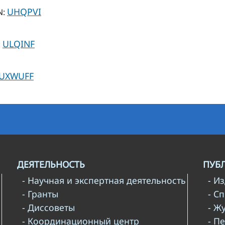
UHQPVI
N:
ULQINF
:
UXWUFF
ДЕЯТЕЛЬНОСТЬ
ПУБ
- Научная и экспертная деятельность
- И
- Гранты
- С
- Диссоветы
- Ж
- Координационный центр
- П