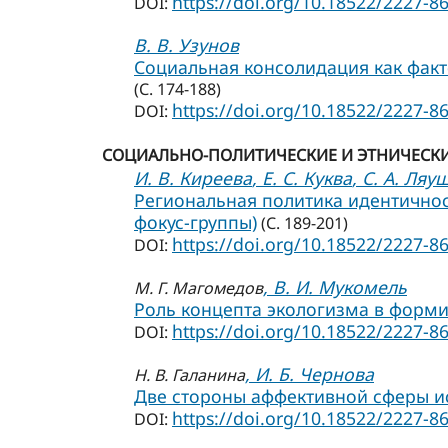
https://doi.org/10.18522/2227-8
DOI:
В. В. Узунов
Социальная консолидация как факт
(С. 174-188)
https://doi.org/10.18522/2227-8
DOI:
СОЦИАЛЬНО-ПОЛИТИЧЕСКИЕ И ЭТНИЧЕСКИ
И. В. Киреева
, Е. С. Куква
, С. А. Ляу
Региональная политика идентичнос
фокус-группы)
(С. 189-201)
https://doi.org/10.18522/2227-8
DOI:
, В. И. Мукомель
М. Г. Магомедов
Роль концепта экологизма в форм
https://doi.org/10.18522/2227-8
DOI:
, И. Б. Чернова
Н. В. Галанина
Две стороны аффективной сферы и
https://doi.org/10.18522/2227-8
DOI: