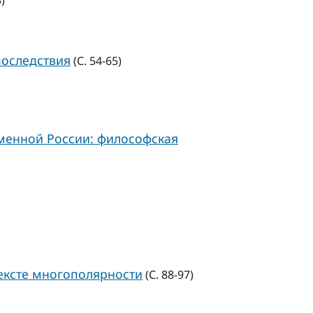
)
последствия
(С. 54-65)
менной России: философская
ексте многополярности
(С. 88-97)