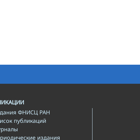
ЛИКАЦИИ
здания ФНИСЦ РАН
писок публикаций
урналы
ериодические издания