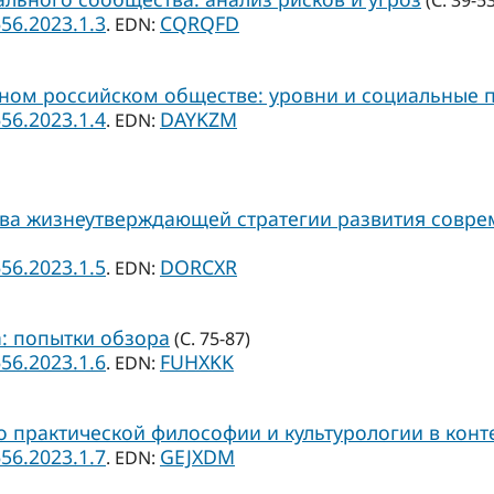
(С. 39-53
656.2023.1.3
CQRQFD
. EDN:
ном российском обществе: уровни и социальные 
656.2023.1.4
DAYKZM
. EDN:
ова жизнеутверждающей стратегии развития совре
656.2023.1.5
DORCXR
. EDN:
: попытки обзора
(С. 75-87)
656.2023.1.6
FUHXKK
. EDN:
 практической философии и культурологии в конт
656.2023.1.7
GEJXDM
. EDN: