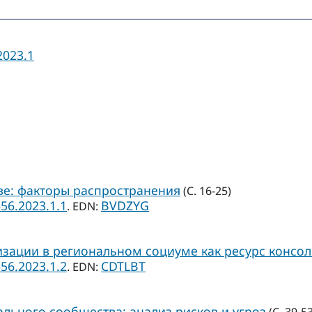
2023.1
е: факторы распространения
(С. 16-25)
656.2023.1.1
BVDZYG
. EDN:
ации в региональном социуме как ресурс консол
656.2023.1.2
CDTLBT
. EDN:
льного сообщества: анализ рисков и угроз