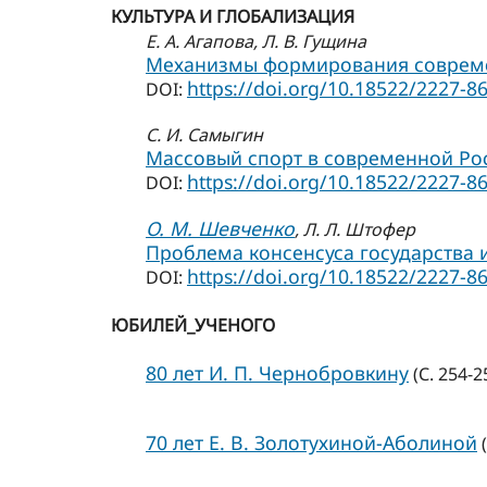
КУЛЬТУРА И ГЛОБАЛИЗАЦИЯ
Е. А. Агапова
, Л. В. Гущина
Механизмы формирования современ
https://doi.org/10.18522/2227-8
DOI:
С. И. Самыгин
Массовый спорт в современной Ро
https://doi.org/10.18522/2227-8
DOI:
О. М. Шевченко
, Л. Л. Штофер
Проблема консенсуса государства 
https://doi.org/10.18522/2227-8
DOI:
ЮБИЛЕЙ_УЧЕНОГО
80 лет И. П. Чернобровкину
(С. 254-2
70 лет Е. В. Золотухиной-Аболиной
(