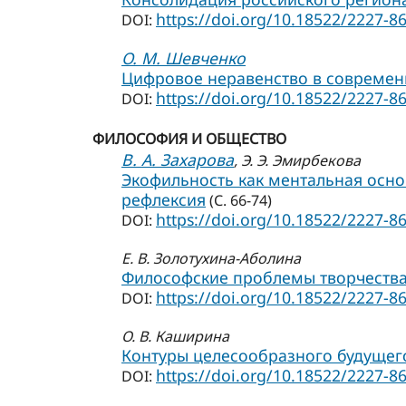
https://doi.org/10.18522/2227-8
DOI:
О. М. Шевченко
Цифровое неравенство в современ
https://doi.org/10.18522/2227-8
DOI:
ФИЛОСОФИЯ И ОБЩЕСТВО
В. А. Захарова
, Э. Э. Эмирбекова
Экофильность как ментальная осн
рефлексия
(С. 66-74)
https://doi.org/10.18522/2227-8
DOI:
Е. В. Золотухина-Аболина
Философские проблемы творчества
https://doi.org/10.18522/2227-8
DOI:
О. В. Каширина
Контуры целесообразного будущего
https://doi.org/10.18522/2227-8
DOI: