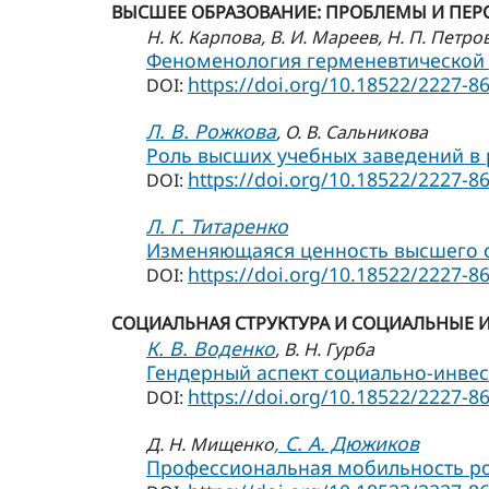
ВЫСШЕЕ ОБРАЗОВАНИЕ: ПРОБЛЕМЫ И ПЕР
Н. К. Карпова
, В. И. Мареев
, Н. П. Петро
Феноменология герменевтической 
https://doi.org/10.18522/2227-8
DOI:
Л. В. Рожкова
, О. В. Сальникова
Роль высших учебных заведений в 
https://doi.org/10.18522/2227-8
DOI:
Л. Г. Титаренко
Изменяющаяся ценность высшего об
https://doi.org/10.18522/2227-8
DOI:
СОЦИАЛЬНАЯ СТРУКТУРА И СОЦИАЛЬНЫЕ 
К. В. Воденко
, В. Н. Гурба
Гендерный аспект социально-инвес
https://doi.org/10.18522/2227-8
DOI:
, С. А. Дюжиков
Д. Н. Мищенко
Профессиональная мобильность ро