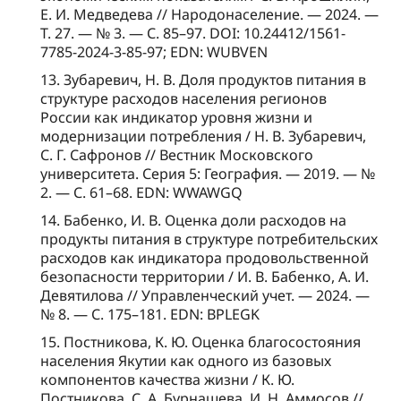
Е. И. Медведева // Народонаселение. — 2024. —
Т. 27. — № 3. — С. 85–97. DOI: 10.24412/1561-
7785-2024-3-85-97; EDN: WUBVEN
13. Зубаревич, Н. В. Доля продуктов питания в
структуре расходов населения регионов
России как индикатор уровня жизни и
модернизации потребления / Н. В. Зубаревич,
С. Г. Сафронов // Вестник Московского
университета. Серия 5: География. — 2019. — №
2. — С. 61–68. EDN: WWAWGQ
14. Бабенко, И. В. Оценка доли расходов на
продукты питания в структуре потребительских
расходов как индикатора продовольственной
безопасности территории / И. В. Бабенко, А. И.
Девятилова // Управленческий учет. — 2024. —
№ 8. — С. 175–181. EDN: BPLEGK
15. Постникова, К. Ю. Оценка благосостояния
населения Якутии как одного из базовых
компонентов качества жизни / К. Ю.
Постникова, С. А. Бурнашева, И. Н. Аммосов //