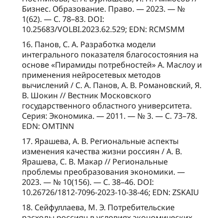
Бизнес. Образование. Право. — 2023. — №
1(62). — С. 78–83. DOI:
10.25683/VOLBI.2023.62.529; EDN: RCMSMM
16. Панов, С. А. Разработка модели
интегрального показателя благосостояния на
основе «Пирамиды потребностей» А. Маслоу и
применения нейросетевых методов
вычислений / С. А. Панов, А. В. Романовский, Я.
В. Шокин // Вестник Московского
государственного областного университета.
Серия: Экономика. — 2011. — № 3. — С. 73–78.
EDN: OMTINN
17. Ярашева, А. В. Региональные аспекты
изменения качества жизни россиян / А. В.
Ярашева, С. В. Макар // Региональные
проблемы преобразования экономики. —
2023. — № 10(156). — С. 38–46. DOI:
10.26726/1812-7096-2023-10-38-46; EDN: ZSKAIU
18. Сейфуллаева, М. Э. Потребительские
расходы россиян в условиях экономических