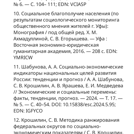
№ 6. — С. 104– 111; EDN: VCIASP
10. Социальное благополучие населения (по
результатам социологического мониторинга
общественного мнения жителей г. Уфы):
Монография / под общей ред. Х. М.
Ахмадуллиной, С. В. Егорышева. — Уфа :
Восточная экономико-юридическая
гуманитарная академия, 2016. — 208 с. EDN:
YMRICW
11. Шабунова, А. А. Социально-экономические
индикаторы национальных целей развития
России: тенденции и прогноз / А. А. Шабунова,
С. В. Крошилин, А. В. Ярашева, Е. И. Медведева
// Экономические и социальные перемены:
факты, тенденции, прогноз. — 2024. — Т. 17. —
№ 5. — С. 40–54. DOI: 10.15838/esc.2024.5.95;
EDN: IGFYCO
12. Крошилин, С. В. Методика ранжирования
федеральных округов по социально-
экономическим показателям / С. В. Крошилин,