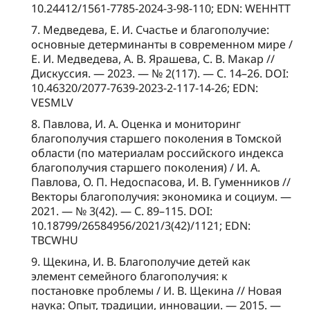
10.24412/1561-7785-2024-3-98-110; EDN: WEHHTT
7. Медведева, Е. И. Счастье и благополучие:
основные детерминанты в современном мире /
Е. И. Медведева, А. В. Ярашева, С. В. Макар //
Дискуссия. — 2023. — № 2(117). — С. 14–26. DOI:
10.46320/2077-7639-2023-2-117-14-26; EDN:
VESMLV
8. Павлова, И. А. Оценка и мониторинг
благополучия старшего поколения в Томской
области (по материалам российского индекса
благополучия старшего поколения) / И. А.
Павлова, О. П. Недоспасова, И. В. Гуменников //
Векторы благополучия: экономика и социум. —
2021. — № 3(42). — С. 89–115. DOI:
10.18799/26584956/2021/3(42)/1121; EDN:
TBCWHU
9. Щекина, И. В. Благополучие детей как
элемент семейного благополучия: к
постановке проблемы / И. В. Щекина // Новая
наука: Опыт, традиции, инновации. — 2015. —