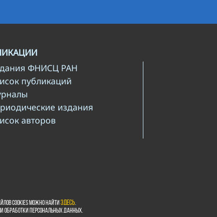
ЛИКАЦИИ
здания ФНИСЦ РАН
писок публикаций
урналы
ериодические издания
писок авторов
йлов cookies можно найти
здесь
.
ми обработки персональных данных.