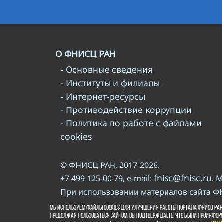
О ФНИСЦ РАН
- Основные сведения
- Институты и филиалы
- Интернет-ресурсы
- Противодействие коррупции
- Политика по работе с файлами
cookies
© ФНИСЦ РАН, 2017-2026.
fnisc@fnisc.ru
+7 499 125-00-79, e-mail:
. 
При использовании материалов сайта Ф
правилам
Пожалуйста, познакомьтесь с
Мы используем файлы cookies для улучшения работы портала ФНИСЦ РАН
ВКонтакте
Продолжая пользоваться сайтом, Вы подтверждаете, что были проинфор