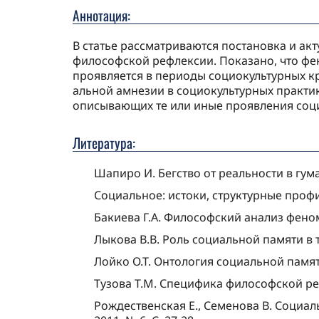
Аннотация:
В статье рассматриваются постановка и ак
философской рефлексии. Показано, что фен
проявляется в периоды социокультурных к
альной амнезии в социокультурных практик
описы­вающих те или иные проявления соци
Литература:
Шапиро И. Бегство от реальности в гуман
Социальное: истоки, структурные проф
Бакиева Г.А. Философский анализ феноме
Лыкова В.В. Роль социальной памяти в 
Лойко О.Т. Онтология социальной памяти:
Тузова Т.М. Специфика философской реф
Рождественская Е., Семенова В. Социал