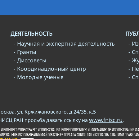
ДЕЯТЕЛЬНОСТЬ
ПУБ
- Научная и экспертная деятельность
- И
- Гранты
- С
- Диссоветы
- Ж
- Координационный центр
- П
- Молодые ученые
- С
Москва, ул. Кржижановского, д.24/35, к.5
www.fnisc.ru
НИСЦ РАН просьба давать ссылку на
.
и копирайта
 и большего удобства его использования. Более подробную информацию об использовании фа
мированы об использовании файлов cookies портала ФНИСЦ РАН и согласны с нашими правила