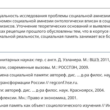
туальность исследования пробле­мы социальной амнези
омен со­циальной амнезии онтологически впи­сан в соц
ризисов. Уточнение теоретических оснований и выявлен
ах рецепции прошлого обу­словлены тем, что в корпусе
­альной реальности, социальная память занимает все б
итарных науках: пер. с англ. Д. Узланера. М.: ВШЭ, 2011, 
или, современные вызовы. М.: РОССПЭН, 2009.
на социальной памяти: автореф. дис. ... д-ра филос. наук
трансформации России // regconf.hse.ru.
 автореф. дис. ... д-ра филос. наук. Красноярск, 2004.
лексии. Мн.: Право и экономика, 2001.
ьная память как объект социологического изучения // 