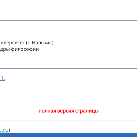
верситет (г. Нальчик)
едры философии
1.
полная версия страницы
c.ru
)