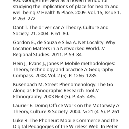
«Go-Along» interview as a novel method for
studying the implications of place for health and
well-being // Health & Place. 2009. Vol. 15, Issue 1.
P. 263–272.
Dant T. The driver-car // Theory, Culture and
Society. 21. 2004. P. 61–80.
Gordon E., de Souza e Silva A. Net Locality: Why
Location Matters in a Networked World. //
Regional Studies. 2011. P. 59–84.
Hein J., Evans J., Jones P. Mobile methodologies:
Theory, technology and practice // Geography
Compass. 2008. Vol. 2 (5). P. 1266–1285.
Kusenbach M. Street Phenomenology: The Go-
Along as Ethnographic Research Tool //
Ethnography. 2003 № 4 (3). P. 455–485.
Laurier E. Doing Offi ce Work on the Motorway //
Theory, Culture & Society. 2004. № 21 (4–5). P. 261–
Luke R. The Phoneur: Mobile Commerce and the
Digital Pedagogies of the Wireless Web. In Peter