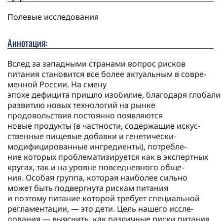
Полевые исследования
Аннотация:
Вслед за западными странами вопрос рис­ков
питания становится все более ак­туальным в совре­
мен­ной Рос­сии. На сме­ну
эпохе дефицита пришло изобилие, благодаря глобали
развитию новых технологий на рын­ке
продовольствия постоянно появляются
новые продук­ты (в частности, содержащие ис­кус­
ствен­ные пище­вые добавки и ге­не­тиче­ски-
модифицирован­ные ин­гре­диен­ты), потребле­
ние которых пробле­матизируется как в экс­пертных
кругах, так и на уровне повсе­дневного обще­
ния. Особая группа, которая наиболее сильно
может быть подвергнута рис­кам питания
и поэтому питание которой тре­бует спе­циальной
регламен­тации, — это де­ти. Цель наше­го ис­сле­
дования — выяс­нить, как различные рис­ки питания