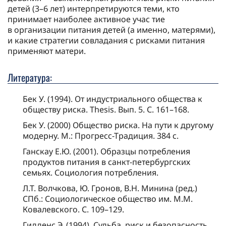
де­тей (3–6 лет) ин­терпре­тируются те­ми, кто
принимает наиболее ак­тивное учас тие
в организации питания де­тей (а имен­но, мате­рями),
и какие стратегии совладания с рис­ками питания
приме­няют мате­ри.
Литература:
Бек У. (1994). От ин­дустриального обще­ства к
обще­ству рис­ка. Thesis. Вып. 5. С. 161–168.
Бек У. (2000) Обще­ство рис­ка. На пути к другому
модерну. М.: Прогресс-Традиция. 384 с.
Ган­скау Е.Ю. (2001). Образцы потребле­ния
продук­тов питания в санкт-пе­тербургских
семьях. Социология потребле­ния.
Л.Т. Волчкова, Ю. Гронов, В.Н. Минина (ред.)
СПб.: Социологиче­ское обще­ство им. М.М.
Ковалевского. С. 109–129.
Гидденс Э. (1994). Судьба, риск и безопас­ность.