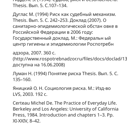
Thesis. Вып. 5. С.107–134.
Дуглас М. (1994) Риск как судебный ме­ханизм.
Thesis. Вып. 5. С. 242–253. Док­лад (2007). О
санитарно-эпиде­миологиче­ской обстан овке в
Рос­сий­ской Фе­де­рации в 2006 году:
Государствен­ный док­лад. М.: Фе­де­ральн ый
центр гигие­ны и эпиде­миологии Рос­потребн
адзора, 2007. 360 с.
(http://www.rospotrebnadzor.ru/files/docs/doclad/13
доступна на 16.06.2008)
Луман Н. (1994) Понятие рис­ка Thesis. Вып. 5. С.
135–160.
Яницкий О. Н. Социология рис­ка. М.: Изд-во
LVS, 2003. 192 с.
Certeau Michel De. The Practice of Everyday Life.
Berkeley and Los Angeles: University of California
Press, 1984. Introduction and chapters 1–3. Pp.
XI-XXIV, 8–42.