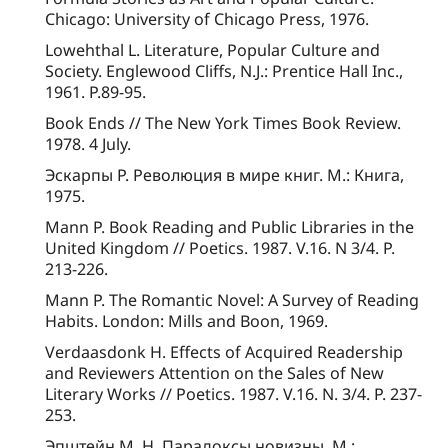
Chicago: University of Chicago Press, 1976.
Lowehthal L. Literature, Popular Culture and
Society. Englewood Cliffs, N.J.: Prentice Hall Inc.,
1961. P.89-95.
Book Ends // The New York Times Book Review.
1978. 4 July.
Эскарпы Р. Революция в мире книг. М.: Книга,
1975.
Mann P. Book Reading and Public Libraries in the
United Kingdom // Poetics. 1987. V.16. N 3/4. P.
213-226.
Mann P. The Romantic Novel: A Survey of Reading
Habits. London: Mills and Boon, 1969.
Verdaasdonk H. Effects of Acquired Readership
and Reviewers Attention on the Sales of New
Literary Works // Poetics. 1987. V.16. N. 3/4. P. 237-
253.
Эпштейн М. Н. Парадоксы новизны. М.: