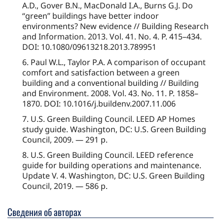
A.D., Gover B.N., MacDonald I.A., Burns G.J. Do
“green” buildings have better indoor
environments? New evidence // Building Research
and Information. 2013. Vol. 41. No. 4. P. 415–434.
DOI: 10.1080/09613218.2013.789951
6. Paul W.L., Taylor P.A. A comparison of occupant
comfort and satisfaction between a green
building and a conventional building // Building
and Environment. 2008. Vol. 43. No. 11. P. 1858–
1870. DOI: 10.1016/j.buildenv.2007.11.006
7. U.S. Green Building Council. LEED AP Homes
study guide. Washington, DC: U.S. Green Building
Council, 2009. — 291 p.
8. U.S. Green Building Council. LEED reference
guide for building operations and maintenance.
Update V. 4. Washington, DC: U.S. Green Building
Council, 2019. — 586 p.
Сведения об авторах