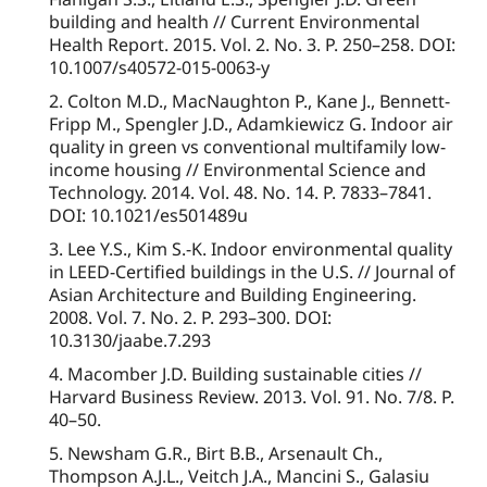
building and health // Current Environmental
Health Report. 2015. Vol. 2. No. 3. P. 250–258. DOI:
10.1007/s40572-015-0063-y
2. Colton M.D., MacNaughton P., Kane J., Bennett-
Fripp M., Spengler J.D., Adamkiewicz G. Indoor air
quality in green vs conventional multifamily low-
income housing // Environmental Science and
Technology. 2014. Vol. 48. No. 14. P. 7833–7841.
DOI: 10.1021/es501489u
3. Lee Y.S., Kim S.-K. Indoor environmental quality
in LEED-Certified buildings in the U.S. // Journal of
Asian Architecture and Building Engineering.
2008. Vol. 7. No. 2. P. 293–300. DOI:
10.3130/jaabe.7.293
4. Macomber J.D. Building sustainable cities //
Harvard Business Review. 2013. Vol. 91. No. 7/8. P.
40–50.
5. Newsham G.R., Birt B.B., Arsenault Ch.,
Thompson A.J.L., Veitch J.A., Mancini S., Galasiu