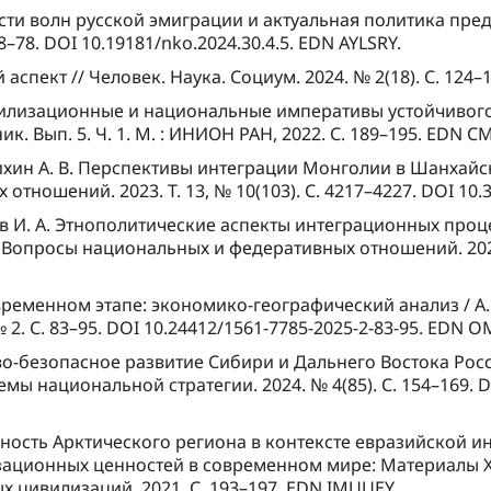
ести волн русской эмиграции и актуальная политика пред
68–78. DOI 10.19181/nko.2024.30.4.5. EDN AYLSRY.
аспект // Человек. Наука. Социум. 2024. № 2(18). С. 124–13
ивилизационные и национальные императивы устойчивого 
к. Вып. 5. Ч. 1. М. : ИНИОН РАН, 2022. С. 189–195. EDN CM
редихин А. В. Перспективы интеграции Монголии в Шанхай
ношений. 2023. Т. 13, № 10(103). С. 4217–4227. DOI 10.3
езнев И. А. Этнополитические аспекты интеграционных пр
 Вопросы национальных и федеративных отношений. 2024. 
ременном этапе: экономико-географический анализ / А. В
 № 2. С. 83–95. DOI 10.24412/1561-7785-2025-2-83-95. EDN 
иво-безопасное развитие Сибири и Дальнего Востока Рос
ы национальной стратегии. 2024. № 4(85). С. 154–169. D
сность Арктического региона в контексте евразийской ин
ационных ценностей в современном мире: Материалы 
ых цивилизаций, 2021. С. 193–197. EDN IMUUEY.