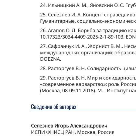
24. Ильницкий А. M., Яновский О. C. Гл
25. Селезнев И. А. Концепт справедли
Гуманитарные, социально-экономические
26. Агапов О. Д. Борьба за традицию как
10.17323/3034-4409-2025-2-1-89-103. ED
27. Сафранчук И. А., Жорнист В. М., Н
международных организаций: образование
DOEZNA.
28. Расторгуев В. Н. Солидарность циви
29. Расторгуев В. Н. Мир и солидарнос
«современное варварство»: роль Росси
(Москва, 08-09.11.2018). М. : Институт н
Сведения об авторах
Селезнев Игорь Александрович
ИСПИ ФНИСЦ РАН, Москва, Россия