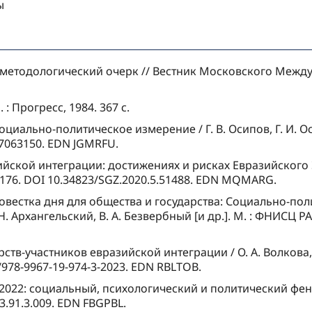
ы
т – методологический очерк // Вестник Московского Между
 : Прогресс, 1984. 367 с.
иально-политическое измерение / Г. В. Осипов, Г. И. Осад
07063150. EDN JGMRFU.
азийской интеграции: достижениях и рисках Евразийског
–176. DOI 10.34823/SGZ.2020.5.51488. EDN MQMARG.
повестка дня для общества и государства: Социально-п
 Н. Архангельский, В. А. Безвербный [и др.]. М. : ФНИСЦ РА
в-участников евразийской интеграции / О. А. Волкова, Е. 
9/978-9967-19-974-3-2023. EDN RBLTOB.
-2022: социальный, психологический и политический фено
23.91.3.009. EDN FBGPBL.