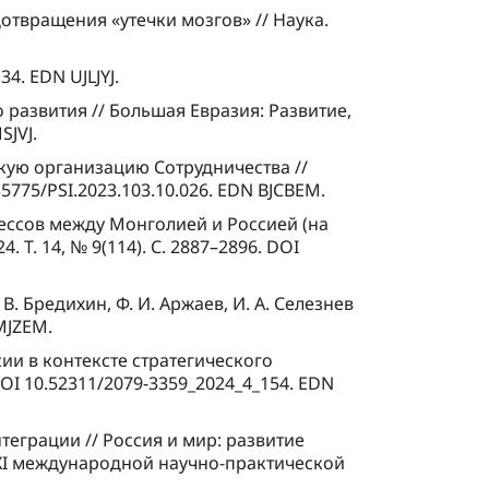
отвращения «утечки мозгов» // Наука.
4. EDN UJLJYJ.
развития // Большая Евразия: Развитие,
SJVJ.
скую организацию Сотрудничества //
5775/PSI.2023.103.10.026. EDN BJCBEM.
оцессов между Монголией и Россией (на
Т. 14, № 9(114). С. 2887–2896. DOI
. Бредихин, Ф. И. Аржаев, И. А. Селезнев
OMJZEM.
сии в контексте стратегического
OI 10.52311/2079-3359_2024_4_154. EDN
теграции // Россия и мир: развитие
XI международной научно-практической