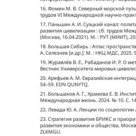
16. Фомин М. В. Северный морской пут
трудов VI Международной научно-практи
17. Паньшин А. И. Суэцкий канал: пол
развития цивилизации : сб. трудов Ме
(Москва, 16.04.2021). М. : РУТ (МИИТ), 2
18. Большая Сибирь : Атлас пространст
А. Селезнев [и др.]. М. : НКЦ МДС, 2025.
19. Журавлёв В. Е., Рабаданов И. Р. О 
Вестник Университета мировых цивилизаци
20. Арефьев А. М. Евразийская интегра
54–59. EDN QUNYTQ.
21. Большаков А. Г., Храмова Е. В. Ин
Международная жизнь. 2024. № 10. С. 1
22. Левада Ю. А. Лекции по социологии //
23. Стратегия развития БРИКС и приор
развития экономики и общества, Москва, 2
ZLKMGU.