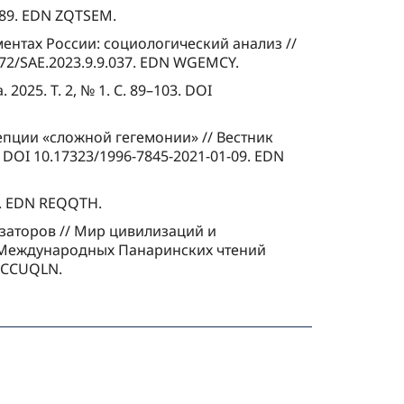
–89. EDN ZQTSEM.
ентах России: социологический анализ //
72/SAE.2023.9.9.037. EDN WGEMCY.
025. Т. 2, № 1. С. 89–103. DOI
цепции «сложной гегемонии» // Вестник
 DOI 10.17323/1996-7845-2021-01-09. EDN
1. EDN REQQTH.
изаторов // Мир цивилизаций и
I Международных Панаринских чтений
N CCUQLN.