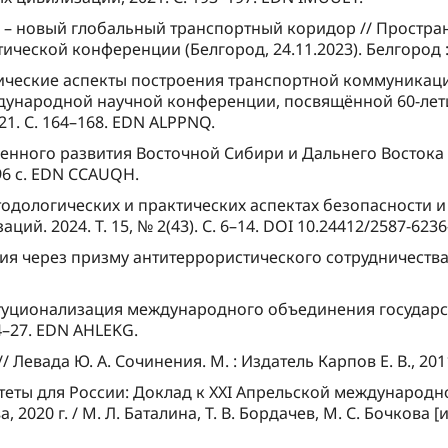
ь – новый глобальный транспортный коридор // Простра
ческой конференции (Белгород, 24.11.2023). Белгород :
итические аспекты построения транспортной коммуникац
ждународной научной конференции, посвящённой 60-лет
021. С. 164–168. EDN ALPPNQ.
венного развития Восточной Сибири и Дальнего Востока Р
 96 с. EDN CCAUQH.
методологических и практических аспектах безопасности 
й. 2024. Т. 15, № 2(43). С. 6–14. DOI 10.24412/2587-623
ция через призму антитеррористического сотрудничества 
ституционализация международного объединения государ
4–27. EDN AHLEKG.
 Левада Ю. А. Сочинения. М. : Издатель Карпов Е. В., 2011
итеты для России: Доклад к XXI Апрельской междунаро
020 г. / М. Л. Баталина, Т. В. Бордачев, М. С. Бочкова [и