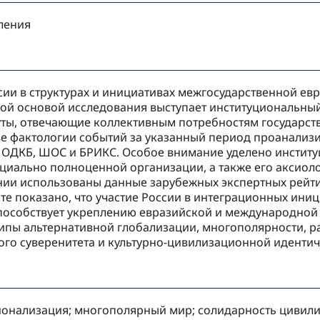
ления
ссии в структурах и инициативах межгосударственной е
ской основой исследования выступает институциональн
уты, отвечающие коллективным потребностям государств
ве фактологии событий за указанный период проанализи
, ОДКБ, ШОС и БРИКС. Особое внимание уделено инстит
циально полноценной организации, а также его аксиол
нии использованы данные зарубежных экспертных рейти
ате показано, что участие России в интеграционных ин
способствует укреплению евразийской и международной
ипы альтернативной глобализации, многополярности, ра
ого суверенитета и культурно-цивилизационной идентич
ионализация; многополярный мир; солидарность цивилиз