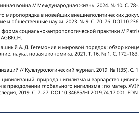
убинная война // Международная жизнь. 2024. № 10. С. 78
вого миропорядка в новейших внешнеполитических докум
 и общественные науки. 2023. № 9. С. 70–76. DOI 10.236
 форма социально-антропологической практики // Patria. 2
N AGBKCH.
есмашный А. Д. Гегемония и мировой порядок: обзор кон
, наука, новая экономика. 2021. Т. 16, № 1. С. 172–183.
лизаций // Культурологический журнал. 2019. № 1(35). С. 
ть цивилизаций, природа нигилизма и варварство цивил
и в преодолении глобального нигилизма : по матер. XV
аследия, 2019. С. 7–27. DOI 10.34685/HI.2019.74.17.001. ED