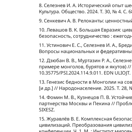
8. Селезнев И. А. Исторический опыт ш
Культура. Общество. 2024. Т. 30, № 4. С. 
9. Сенкевич А. В. Релоканты: ценностный 
10. Левашов В. К. Большая Евразия: ц
безопасность, сотрудничество : ежегодни
11. Устинович Е. С., Селезнев И. А., Б
Вопросы национальных и федеративных от
12. Дзюбан В. В., Муртазин Р. А., Сел
примере монголов, бурятов и якутов) //
10.35775/PSI.2024.114.9.011. EDN ULIOJT.
13. Генезис бедности в Монголии на сов
[и др.] // Народонаселение. 2025. Т. 28,
14. Фомин М. В., Кузнецов П. В. Устойч
партнерства Москвы и Пекина // Проблем
SIXESZ.
15. Журавлёв В. Е. Комплексная безопа
цивилизаций. Преобразования цивилиз
конференции. Ч. 1. М. : Институт миров