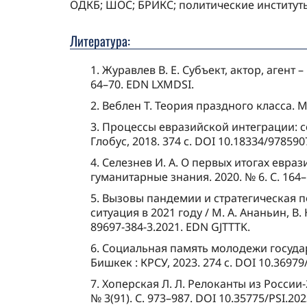
ОДКБ; ШОС; БРИКС; политические институт
Литература:
1. Журавлев В. Е. Субъект, актор, аген
64–70. EDN LXMDSI.
2. Веблен Т. Теория праздного класса. М.
3. Процессы евразийской интеграции: соц
Глобус, 2018. 374 с. DOI 10.18334/97859
4. Селезнев И. А. О первых итогах евр
гуманитарные знания. 2020. № 6. С. 164
5. Вызовы пандемии и стратегическая 
ситуация в 2021 году / М. А. Ананьин, В.
89697-384-3.2021. EDN GJTTTK.
6. Социальная память молодежи государст
Бишкек : КРСУ, 2023. 274 с. DOI 10.3697
7. Хоперская Л. Л. Релоканты из России
№ 3(91). С. 973–987. DOI 10.35775/PSI.20