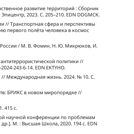
нственное развитие территорий : Сборник
 Эпицентр, 2023. С. 205–210. EDN DDGMCK.
ии // Транспортная сфера и перспективы
ию первого полёта человека в космос
оссии / М. В. Фомин, Н. Ю. Микрюков, И.
и антитеррористической политики //
6-2024-243-6-14. EDN EKTYHO.
// Международная жизнь. 2024. № 10. С.
ств: БРИКС в новом миропорядке //
. 415 с.
дной научной конференции по проблемам
 др.]. М. : Высшая Школа, 2020. 194 с. EDN