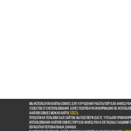
Мы используем файлы cookies для улучшения работы портала ФНИСЦ РАН
удобства его использования. Более подробную информацию об использ
файлов cookies можно найти
здесь
.
Продолжая пользоваться сайтом, Вы подтверждаете, что были проинфор
использовании файлов cookies портала ФНИСЦ РАН и согласны с нашими
обработки персональных данных.