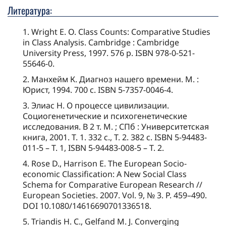
Литература:
1. Wright E. O. Class Counts: Comparative Studies
in Class Analysis. Cambridge : Cambridge
University Press, 1997. 576 p. ISBN 978-0-521-
55646-0.
2. Манхейм К. Диагноз нашего времени. М. :
Юрист, 1994. 700 с. ISBN 5-7357-0046-4.
3. Элиас Н. О процессе цивилизации.
Социогенетические и психогенетические
исследования. В 2 т. М. ; СПб : Университетская
книга, 2001. Т. 1. 332 с., Т. 2. 382 с. ISBN 5-94483-
011-5 – Т. 1, ISBN 5-94483-008-5 – Т. 2.
4. Rose D., Harrison E. The European Socio-
economic Classification: A New Social Class
Schema for Comparative European Research //
European Societies. 2007. Vol. 9, № 3. P. 459–490.
DOI 10.1080/14616690701336518.
5. Triandis H. C., Gelfand M. J. Converging