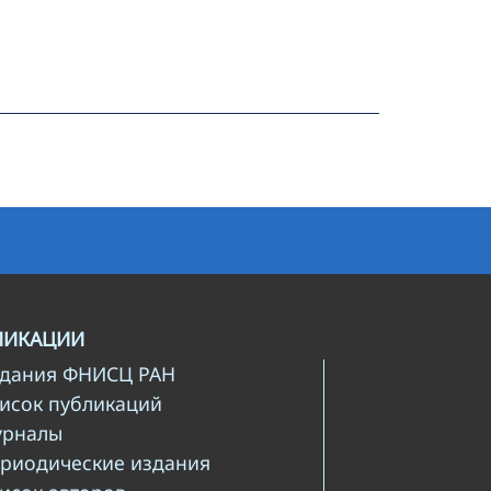
ЛИКАЦИИ
здания ФНИСЦ РАН
писок публикаций
урналы
ериодические издания