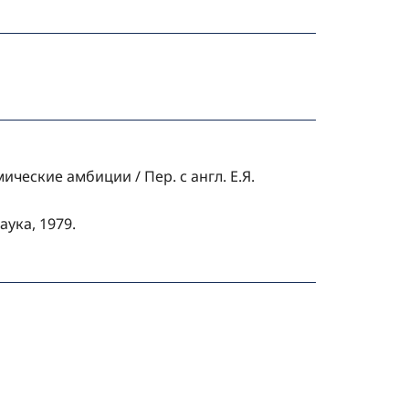
ческие амбиции / Пер. с англ. Е.Я.
ука, 1979.