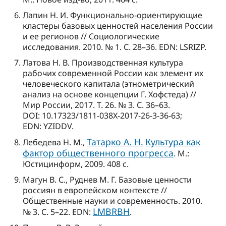
Лапин Н. И. Функционально-ориентирующие
кластеры базовых ценностей населения России
и ее регионов // Социологические
исследования. 2010. № 1. С. 28–36. EDN: LSRIZP.
Латова Н. В. Производственная культура
рабочих современной России как элемент их
человеческого капитала (этнометрический
анализ на основе концепции Г. Хофстеда) //
Мир России, 2017. Т. 26. № 3. С. 36–63.
DOI: 10.17323/1811-038Х-2017-26-3-36-63;
EDN: YZIDDV.
Татарко А. Н.
Культура как
Лебедева Н. М.,
фактор общественного прогресса
. М.:
Юстицинформ, 2009. 408 с.
Магун В. С., Руднев М. Г. Базовые ценности
россиян в европейском контексте //
Общественные науки и современность. 2010.
LMBRBH
№ 3. С. 5–22. EDN:
.