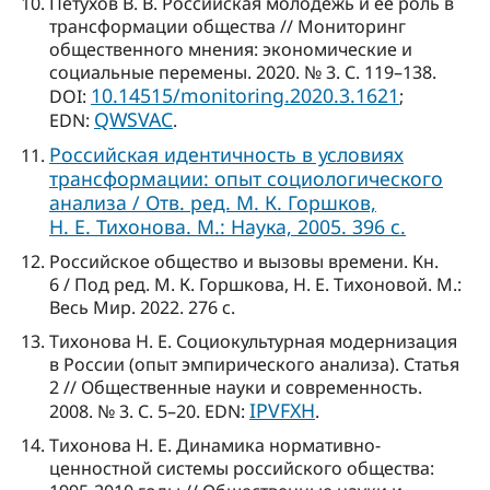
Петухов В. В. Российская молодежь и ее роль в
трансформации общества // Мониторинг
общественного мнения: экономические и
социальные перемены. 2020. № 3. С. 119–138.
10.14515/monitoring.2020.3.1621
DOI:
;
QWSVAC
EDN:
.
Российская идентичность в условиях
трансформации: опыт социологического
анализа / Отв. ред. М. К. Горшков,
Н. Е. Тихонова. М.: Наука, 2005. 396 с.
Российское общество и вызовы времени. Кн.
6 / Под ред. М. К. Горшкова, Н. Е. Тихоновой. М.:
Весь Мир. 2022. 276 с.
Тихонова Н. Е. Социокультурная модернизация
в России (опыт эмпирического анализа). Статья
2 // Общественные науки и современность.
IPVFXH
2008. № 3. С. 5–20. EDN:
.
Тихонова Н. Е. Динамика нормативно-
ценностной системы российского общества: