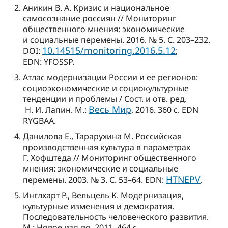
Аникин В. А. Кризис и национальное
самосознание россиян // Мониторинг
общественного мнения: экономические
и социальные перемены. 2016. № 5. С. 203–232.
10.14515/monitoring.2016.5.12
DOI:
;
EDN: YFOSSP.
Атлас модернизации России и ее регионов:
социоэкономические и социокультурные
тенденции и проблемы / Сост. и отв. ред.
Весь Мир
Н. И. Лапин. М.:
, 2016. 360 с. EDN
RYGBAA.
Данилова Е., Тарарухина М. Российская
производственная культура в параметрах
Г. Хофштеда // Мониторинг общественного
мнения: экономические и социальные
HTNEPV
перемены. 2003. № 3. С. 53–64. EDN:
.
Инглхарт Р., Вельцель К. Модернизация,
культурные изменения и демократия.
Последовательность человеческого развития.
М.: Новое изд-во, 2011. 464 с.